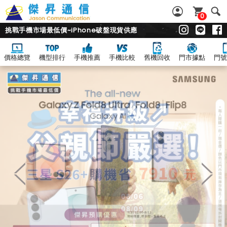
0
挑戰手機市場最低價~iPhone破盤現貨供應
價格總覽
機型排行
手機推薦
手機比較
舊機回收
門市據點
門號