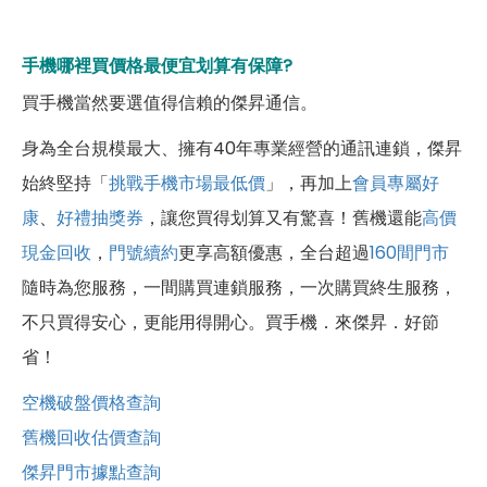
手機哪裡買價格最便宜划算有保障?
買手機當然要選值得信賴的傑昇通信。
身為全台規模最大、擁有40年專業經營的通訊連鎖，傑昇
始終堅持「
挑戰手機市場最低價
」，再加上
會員專屬好
康
、
好禮抽獎券
，讓您買得划算又有驚喜！舊機還能
高價
現金回收
，
門號續約
更享高額優惠，全台超過
160間門市
隨時為您服務，一間購買連鎖服務，一次購買終生服務，
不只買得安心，更能用得開心。買手機．來傑昇．好節
省！
空機破盤價格查詢
舊機回收估價查詢
傑昇門市據點查詢