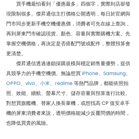
買手機最怕看到「優惠最多」四個字，實際到店卻發
現限制很多。傑昇通信主打價格公開透明，每日於官網與
門市同步更新手機空機優惠價，消費者可先在線上查詢，
再到屏東門市確認現貨、顏色、容量與實際購機方案。先
掌握空機價格，再決定是否搭配門號或配件，整體預算會
更清楚。
傑昇通信透過連鎖採購規模與穩定銷售量優勢，提供
具競爭力的手機空機價。無論想買
iPhone
、
Samsung
、
OPPO
、
vivo
、
小米
、
realme
等熱門品牌，都能依照拍
照、效能、續航、螢幕尺寸、儲存容量與預算進行比較。
對想買旗艦機、替家人換長輩機，或想找高 CP 值安卓手
機的屏東消費者來說，透明價格能減少反覆問價的時間，
也降低買貴的風險。