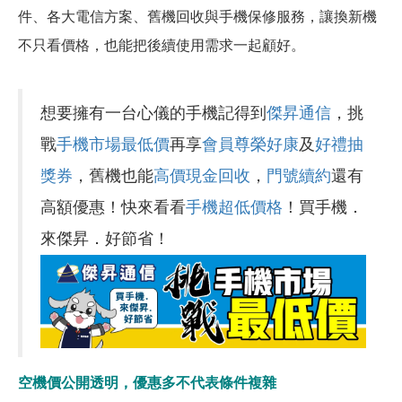
件、各大電信方案、舊機回收與手機保修服務，讓換新機
不只看價格，也能把後續使用需求一起顧好。
想要擁有一台心儀的手機記得到
傑昇通信
，挑
戰
手機市場最低價
再享
會員尊榮好康
及
好禮抽
獎券
，舊機也能
高價現金回收
，
門號續約
還有
高額優惠！快來看看
手機超低價格
！買手機．
來傑昇．好節省！
空機價公開透明，優惠多不代表條件複雜