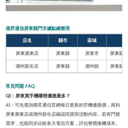
傑昇通信
屏東縣
門市據點總整理
店名
縣市
區域
屏東廣東店
屏東縣
屏東市
屏東縣屏
潮州新生店
屏東縣
潮州鎮
屏東縣潮
常見問題 FAQ
Q1：屏東買手機哪裡優惠最多？
A1：可先查詢傑昇通信官網每日更新的空機優惠價，再到
屏東廣東店或潮州新生店確認現貨與活動內容。若有門號
需求，也能同步比較各大電信方案，評估整體換機成本。