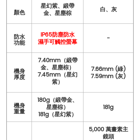
星幻紫、緞帶
白、灰
顏色
金、星塵棕
IP65防塵防水
防水
-
濕手可觸控螢幕
功能
7.40mm（緞帶
金、星塵棕）
7.66mm (綠)
機身
7.45mm（星幻
7.59mm (灰)
厚度
紫）
180g（緞帶金、
機身
星塵棕）
181g
重量
181g（星幻紫）
5,000 萬畫素主
鏡頭