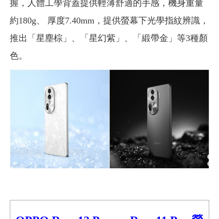
握，人體工學背蓋提供輕薄舒適的手感，機身重量
約180g、 厚度7.40mm，提供螢幕下光學指紋辨識，
推出「星塵棕」、「星幻紫」、「緞帶金」等3種顏
色。