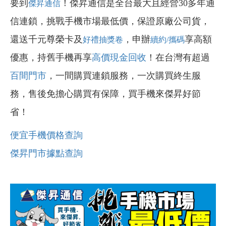
要到
！傑昇通信是全台最大且經營30多年通
傑昇通信
信連鎖，挑戰手機市場最低價，保證原廠公司貨，
還送千元尊榮卡及
，申辦
享高額
好禮抽獎卷
續約/攜碼
優惠，持舊手機再享
高價現金回收
！在台灣有超過
百間門市
，一間購買連鎖服務，一次購買終生服
務，售後免擔心購買有保障，買手機來傑昇好節
省！
便宜手機價格查詢
傑昇門市據點查詢