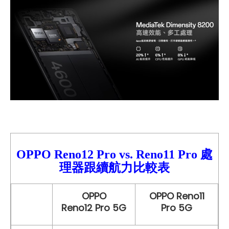
OPPO Reno12
Pro
vs.
Reno11 Pro
處
理器跟續航力比較
表
OPPO
OPPO Reno11
Reno12 Pro 5G
Pro 5G