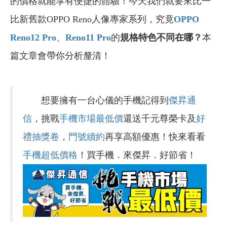
的價格就能享有便捷的體驗！今天我們就要來比一
比新舊款OPPO Reno人像專家系列，究竟
OPPO
Reno12 Pro
、
Reno11 Pro
的
規格
特色不同在哪？
本
篇文章會帶你分析釐清！
想要擁有一台心儀的手機記得到
傑昇通
信
，挑戰
手機市場最低價
還送千元尊榮卡及
好
禮抽獎卷
，
門號續約
再享高額優惠！快來看看
手機超低價格
！買手機．來傑昇．好節省！