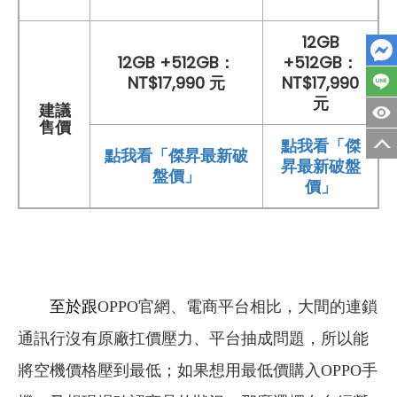
12GB
12GB +512GB：
+512GB：
NT$17,990 元
NT$17,990
元
建議
售價
點我看「傑
點我看「傑昇最新破
昇最新破盤
盤價」
價」
至於跟
OPPO
官網
、
電商平台相比，大間的連鎖
通訊行沒有
原廠扛價壓力、平台抽成問題，所以
能
將空機價格壓到最低
；如果想用
最低價
購入
OPPO
手