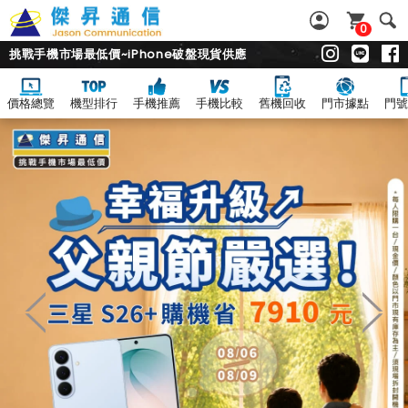
0
挑戰手機市場最低價~iPhone破盤現貨供應
價格總覽
機型排行
手機推薦
手機比較
舊機回收
門市據點
門號