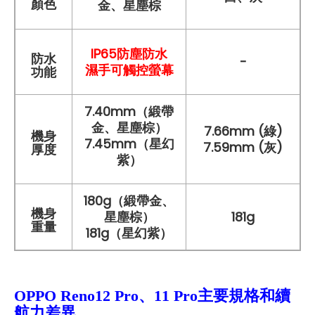
顏色
金、星塵棕
IP65防塵防水
防水
-
濕手可觸控螢幕
功能
7.40mm（緞帶
金、星塵棕）
7.66mm (綠)
機身
7.45mm（星幻
7.59mm (灰)
厚度
紫）
180g（緞帶金、
機身
星塵棕）
181g
重量
181g（星幻紫）
OPPO Reno12 Pro、11 Pro主要規格和續
航力差異