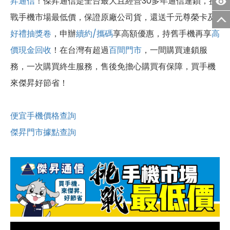
昇通信
！傑昇通信是全台最大且經營30多年通信連鎖，挑
戰手機市場最低價，保證原廠公司貨，還送千元尊榮卡及
好禮抽獎卷
，申辦
續約/攜碼
享高額優惠，持舊手機再享
高
價現金回收
！
在台灣有超過
百間門市
，一間購買連鎖服
務，一次購買終生服務，售後免擔心購買有保障，買手機
來傑昇好節省！
便宜手機價格查詢
傑昇門市據點查詢