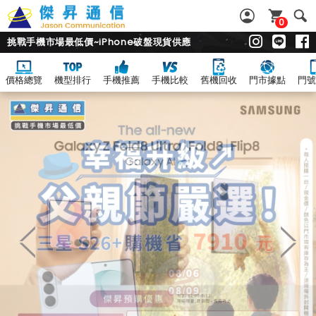
0
挑戰手機市場最低價~iPhone破盤現貨供應
價格總覽
機型排行
手機推薦
手機比較
舊機回收
門市據點
門號