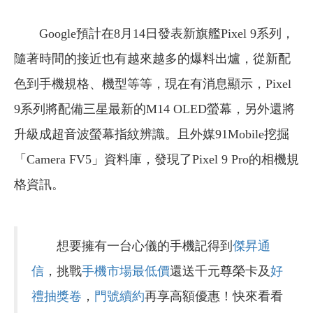
Google預計在8月14日發表新旗艦Pixel 9系列，
隨著時間的接近也有越來越多的爆料出爐，從新配
色到手機規格、機型等等，現在有消息顯示，Pixel
9系列將配備三星最新的M14 OLED螢幕，另外還將
升級成超音波螢幕指紋辨識。且外媒91Mobile挖掘
「Camera FV5」資料庫，發現了Pixel 9 Pro的相機規
格資訊。
想要擁有一台心儀的手機記得到
傑昇通
信
，挑戰
手機市場最低價
還送千元尊榮卡及
好
禮抽獎卷
，
門號續約
再享高額優惠！快來看看