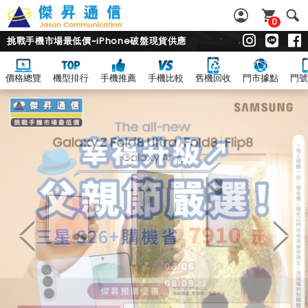
0
挑戰手機市場最低價~iPhone破盤現貨供應
價格總覽
機型排行
手機推薦
手機比較
舊機回收
門市據點
門號