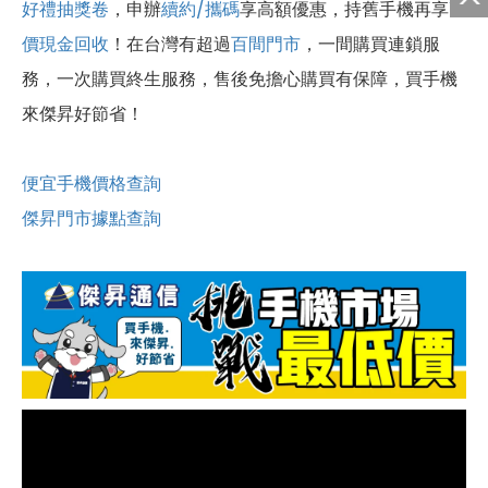
好禮抽獎卷
，申辦
續約/攜碼
享高額優惠，持舊手機再享
高
價現金回收
！
在台灣有超過
百間門市
，一間購買連鎖服
務，一次購買終生服務，售後免擔心購買有保障，買手機
來傑昇好節省！
便宜手機價格查詢
傑昇門市據點查詢