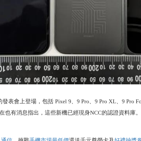
8 月的發表會上登場，包括 Pixel 9、9 Pro、9 Pro XL、9
o Fold。現在也有消息指出，這些新機已經現身NCC的認證資料庫
昇通信
，挑戰
手機市場最低價
還送千元尊榮卡及
好禮抽獎