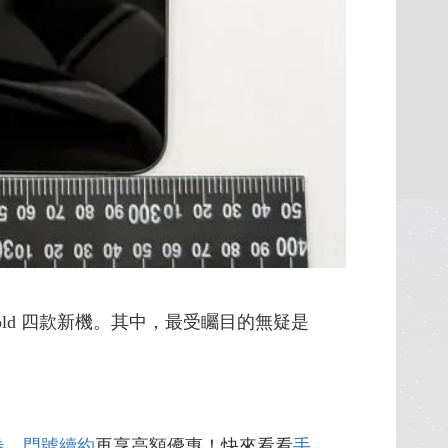
 Pro Fold 四款新機。其中，最受矚目的無疑是
。
卷
，
門號續約
再享高額優惠！快來看看
手