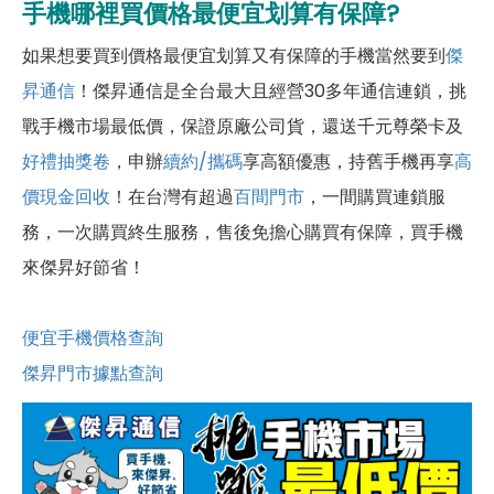
手機哪裡買價格最便宜划算有保障?
如果想要買到價格最便宜划算又有保障的手機當然要到
傑
昇通信
！傑昇通信是全台最大且經營30多年通信連鎖，挑
戰手機市場最低價，保證原廠公司貨，還送千元尊榮卡及
好禮抽獎卷
，申辦
續約/攜碼
享高額優惠，持舊手機再享
高
價現金回收
！在台灣有超過
百間門市
，一間購買連鎖服
務，一次購買終生服務，售後免擔心購買有保障，買手機
來傑昇好節省！
便宜手機價格查詢
傑昇門市據點查詢