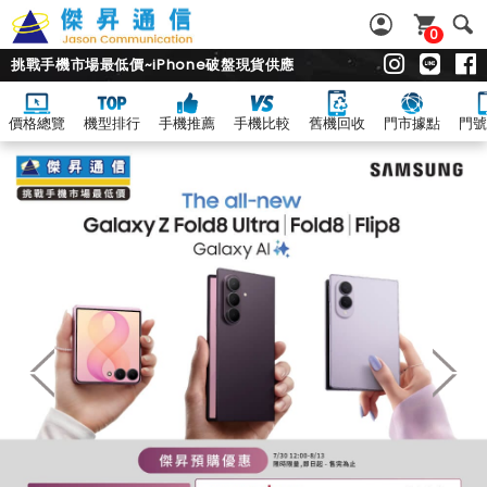
0
挑戰手機市場最低價~iPhone破盤現貨供應
價格總覽
機型排行
手機推薦
手機比較
舊機回收
門市據點
門號