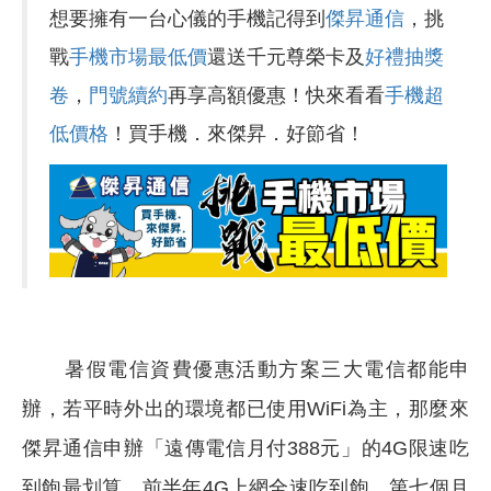
想要擁有一台心儀的手機記得到
傑昇通信
，挑
戰
手機市場最低價
還送千元尊榮卡及
好禮抽獎
卷
，
門號續約
再享高額優惠！快來看看
手機超
低價格
！買手機．來傑昇．好節省！
暑假電信資費優惠活動方案三大電信都能申
辦，若平時外出的環境都已使用WiFi為主，那麼來
傑昇通信申辦「遠傳電信月付388元」的4G限速吃
到飽最划算，前半年4G上網全速吃到飽，第七個月