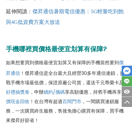
延伸閱讀：
傑昇通信暑期電信優惠：5G輕量吃到飽
與4G低資費方案大放送
手機哪裡買價格最便宜划算有保障?
如果想要買到價格最便宜划算又有保障的手機當然要到
傑
昇通信
！傑昇通信是全台最大且經營30多年通信連鎖，挑
戰手機市場最低價，保證原廠公司貨，還送千元尊榮卡及
好禮抽獎卷
，申辦
續約/攜碼
享高額優惠，持舊手機再享
高
價現金回收
！
在台灣有超過
百間門市
，一間購買連鎖服
務，一次購買終生服務，售後免擔心購買有保障，買手機
來傑昇好節省！