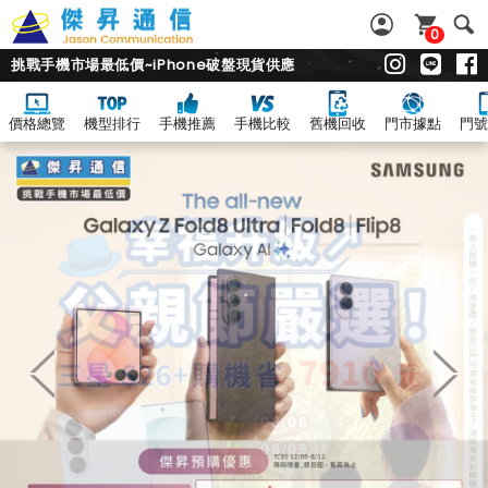
0
挑戰手機市場最低價~iPhone破盤現貨供應
價格總覽
機型排行
手機推薦
手機比較
舊機回收
門市據點
門號