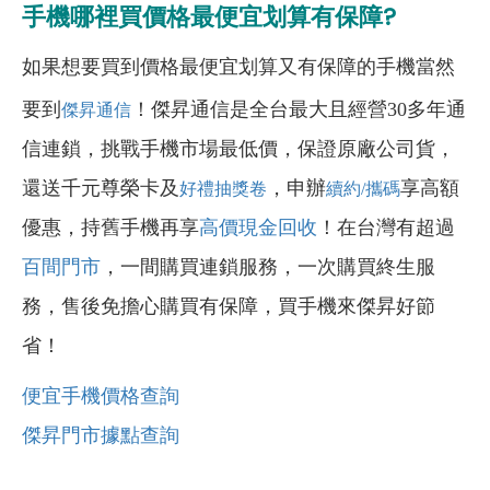
手機哪裡買價格最便宜划算有保障?
如果想要買到價格最便宜划算又有保障的手機當然
要到
！傑昇通信是全台最大且經營30多年通
傑昇通信
信連鎖，挑戰手機市場最低價，保證原廠公司貨，
還送千元尊榮卡及
，申辦
享高額
好禮抽獎卷
續約/攜碼
優惠，持舊手機再享
高價現金回收
！在台灣有超過
百間門市
，一間購買連鎖服務，一次購買終生服
務，售後免擔心購買有保障，買手機來傑昇好節
省！
便宜手機價格查詢
傑昇門市據點查詢