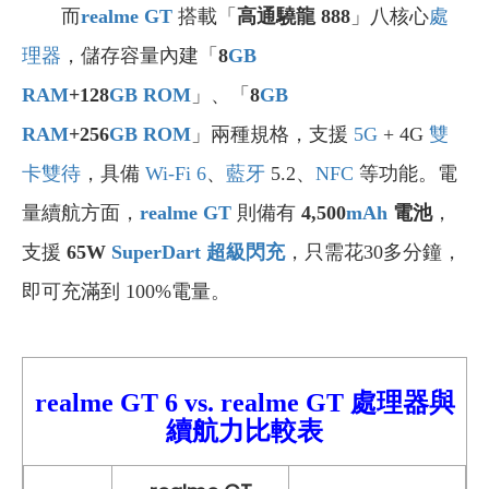
而
realme GT
搭載「
高通驍龍 888
」八核心
處
理器
，儲存容量內建「
8
GB
RAM
+128
GB
ROM
」、「
8
GB
RAM
+256
GB
ROM
」兩種規格，支援
5G
+ 4G
雙
卡雙待
，具備
Wi-Fi 6
、
藍牙
5.2、
NFC
等功能。電
量續航方面，
realme GT
則備有
4,500
mAh
電池
，
支援
65W
SuperDart
超級閃充
，只需花30多分鐘，
即可充滿到 100%電量。
realme GT 6 vs.
realme GT
處理器與
續航力比較表