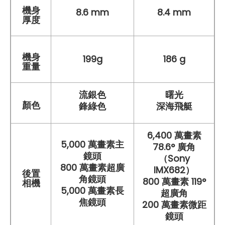
機身
8.6 mm
8.4 mm
厚度
機身
199g
186 g
重量
流銀色
曙光
顏色
鋒綠色
深海飛艇
6,400 萬畫素
5,000 萬畫素主
78.6° 廣角
鏡頭
（Sony
800 萬畫素超廣
IMX682）
後置
角鏡頭
800 萬畫素 119°
相機
5,000 萬畫素長
超廣角
焦鏡頭
200 萬畫素微距
鏡頭