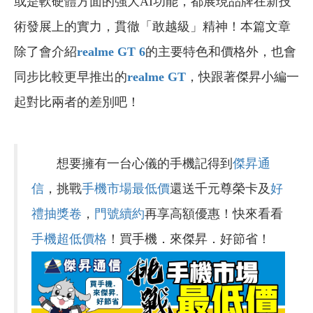
或是軟硬體方面的強大AI功能，都展現品牌在新技
術發展上的實力，貫徹「敢越級」精神！本篇文章
除了會介紹
realme GT 6
的主要特色和價格外，也會
同步比較更早推出的
realme GT
，快跟著傑昇小編一
起對比兩者的差別吧！
想要擁有一台心儀的手機記得到
傑昇通
信
，挑戰
手機市場最低價
還送千元尊榮卡及
好
禮抽獎卷
，
門號續約
再享高額優惠！快來看看
手機超低價格
！買手機．來傑昇．好節省！