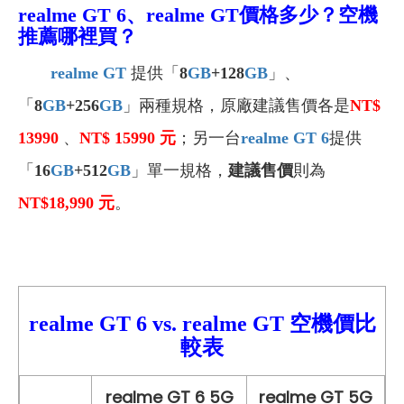
realme GT 6、realme GT價格
多少？空機
推薦哪裡買？
realme GT
提供
「
8
GB
+128
GB
」、
「
8
GB
+256
GB
」兩種
規格
，原廠建議售價各是
NT$
13990
、
NT$ 15990
元
；另一台
realme GT 6
提供
「
16
GB
+512
GB
」單一規格，
建議售價
則為
NT$18,990
元
。
realme GT 6 vs.
realme GT
空機價比
較表
realme GT 6 5G
realme GT 5G