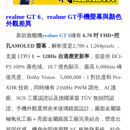
realme GT 6、realme GT手機螢幕與顏色
外觀差異
新款旗艦機
realme GT 6
擁有
6.78 吋 FHD+挖
孔AMOLED 螢幕
，解析度是2,780 x 1,264pixels ，
支援 LTPO
1
～ 120Hz 自適應更新率
，並提供 DCI-
P3 100% 廣色域、10.7 億色顯示、最高 6,000nits 峰
值亮度、Dolby Vision、5,000,000：1 對比度和 Pro-
XDR 技術，同時擁有 2160Hz PWM 調光、AI 護
眼、SGS 三重認證以及德國萊茵 TÜV 無頻閃認
證。手機外觀選用奈米玻璃鏡面設計，霧面金屬陽
極氧化工藝＋亮面金屬鏡面工藝完美結合，營造出
超現代感，機身內部使用雙 VC 板散熱系統，結合