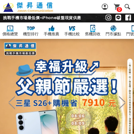
0
挑戰手機市場最低價~iPhone破盤現貨供應
價格總覽
機型排行
手機推薦
手機比較
舊機回收
門市據點
門號