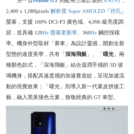
另一台
realme GT
則配有三星訂製的
6.43 吋
、
2,400 x 1,080pixels
解析度
Super AMOLED
「
挖孔
」
螢幕，支援 100% DCI-P3 廣色域、4,096 級亮度調
節，並具備 120
Hz 螢幕更新率
、360
Hz
觸控採樣
率。機身外型取材「賽車」為設計靈感，開創全新
型態的速度美學，共有「
深海飛艇
」、「
曙光
」兩
種顏色款式，「深海飛艇」結合溫潤手感的 3D 玻
璃機身，搭配具速度感的加速賽道紋，呈現加速流
動的視覺效果；「曙光」則導入新一代素皮拼接工
藝，融入黑黃撞色元素，致敬經典的 GT 車型。