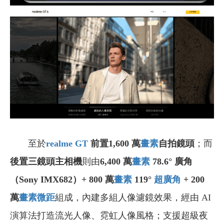
至於
realme GT
前置1,600 萬
畫素
自拍鏡頭
；而
後置三鏡頭主相機
則由
6,400 萬
畫素
78.6° 廣角
（Sony IMX682）+ 800 萬
畫素
119°
超廣角
+ 200
萬
畫素
微距
組成，內建多組人像濾鏡效果，經由 AI
演算法打造流光人像、霓虹人像風格；支援超級夜