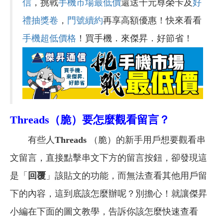
信
，挑戰
手機市場最低價
還送千元尊榮卡及
好
禮抽獎卷
，
門號續約
再享高額優惠！快來看看
手機超低價格
！買手機．來傑昇．好節省！
Threads
（脆）要怎麼觀看留言？
有些人
Threads
（脆）的新手用戶想要觀看串
文留言，直接點擊串文下方的留言按鈕，卻發現這
是「
回覆
」該貼文的功能，而無法查看其他用戶留
下的內容，這到底該怎麼辦呢？別擔心！就讓傑昇
小編在下面的圖文教學，告訴你該怎麼快速查看