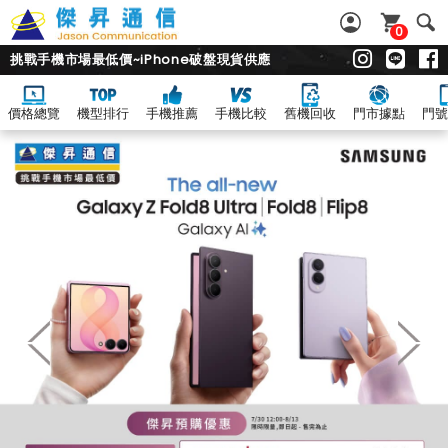
0
挑戰手機市場最低價~iPhone破盤現貨供應
價格總覽
機型排行
手機推薦
手機比較
舊機回收
門市據點
門號