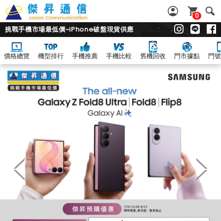
0
挑戰手機市場最低價~iPhone破盤現貨供應
價格總覽
機型排行
手機推薦
手機比較
舊機回收
門市據點
門號