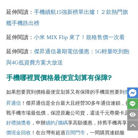
延伸閱讀：
手機續航15強新榜單出爐！２款熱門旗
艦手機跌出榜
延伸閱讀：
小米 MIX Flip 來了！規格售價一次看
延伸閱讀：
傑昇通信暑期電信優惠：5G輕量吃到飽
與4G低資費方案大放送
手機哪裡買價格最便宜划算有保障?
如果想要買到價格最便宜划算又有保障的手機當然要到
傑
昇通信
！傑昇通信是全台最大且經營30多年通信連鎖，挑
戰手機市場最低價，保證原廠公司貨，還送千元尊榮卡及
好禮抽獎卷
，申辦
續約/攜碼
享高額優惠，持舊手機再享
高
價現金回收
！
在台灣有超過
百間門市
，一間購買連鎖服