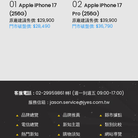
01
02
Apple iPhone 17
Apple iPhone 17
(256G)
Pro (256G)
(
原廠建議售價: $29,900
原廠建議售價: $39,900
原
門市破盤價: $28,490
門市破盤價: $36,790
門
客服電話：
02-29959861 轉1 (週一到週五 09:00-17:00)
jason.service@jyes.com.tw
品牌總覽
品牌推薦
縣市據點
電信總覽
新知主題
類別比較
熱門新知
購物須知
網站導覽