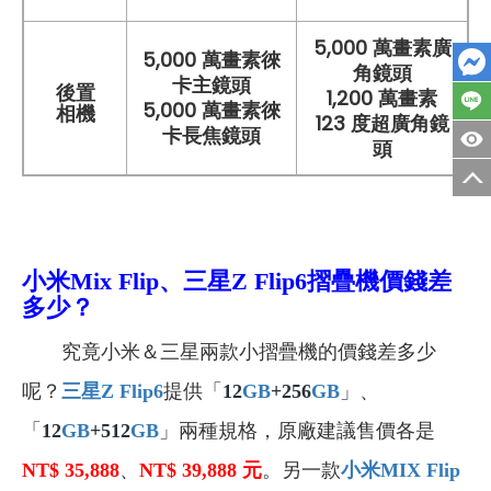
5,000 萬畫素廣
5,000 萬畫素徠
角鏡頭
卡主鏡頭
後置
1,200 萬畫素
5,000 萬畫素徠
相機
123 度超廣角鏡
卡長焦鏡頭
頭
小米Mix Flip、三星Z Flip6摺疊機
價錢差
多少？
究竟小米＆三星兩款小摺疊機的價錢差多少
呢？
三星Z Flip6
提供「
12
GB
+256
GB
」、
「
12
GB
+512
GB
」兩種規格，原廠建議售價各是
NT$ 35,888
、
NT$ 39,888
元
。另一款
小米MIX Flip