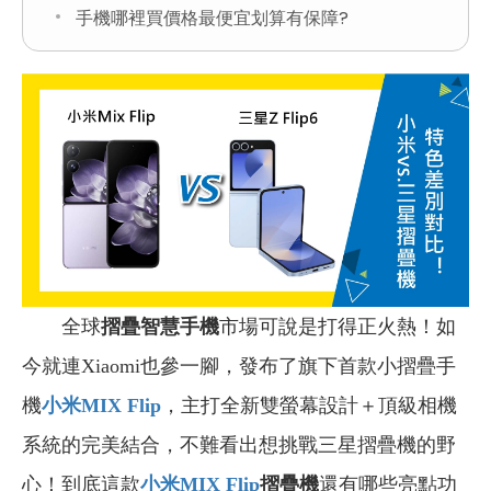
手機哪裡買價格最便宜划算有保障?
全球
摺疊智慧手機
市場可說是打得正火熱！如
今就連Xiaomi也參一腳，發布了旗下首款小摺疊手
機
小米MIX Flip
，主打全新雙螢幕設計＋頂級相機
系統的完美結合，不難看出想挑戰三星摺疊機的野
心！到底這款
小米MIX Flip
摺疊機
還有哪些亮點功