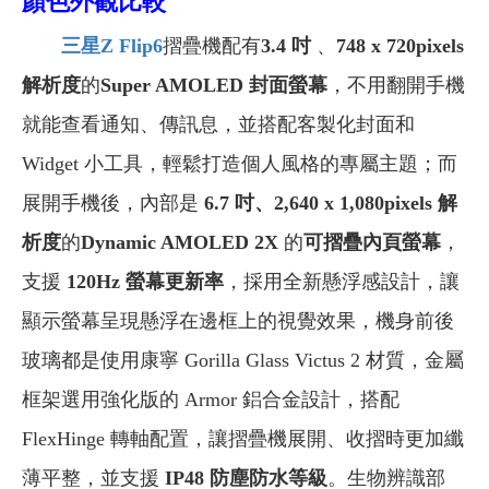
顏色外觀比較
三星Z Flip6
摺疊機配有
3.4 吋
、
748 x 720pixels
解析度
的
Super AMOLED 封面螢幕
，不用翻開手機
就能查看通知、傳訊息，並搭配客製化封面和
Widget 小工具，輕鬆打造個人風格的專屬主題；而
展開手機後，內部是
6.7 吋、2,640 x 1,080pixels 解
析度
的
Dynamic AMOLED 2X
的
可摺疊內頁螢幕
，
支援
120Hz 螢幕更新率
，採用全新懸浮感設計，讓
顯示螢幕呈現懸浮在邊框上的視覺效果，機身前後
玻璃都是使用康寧 Gorilla Glass Victus 2 材質，金屬
框架選用強化版的 Armor 鋁合金設計，搭配
FlexHinge 轉軸配置，讓摺疊機展開、收摺時更加纖
薄平整，並支援
IP48 防塵防水等級
。生物辨識部