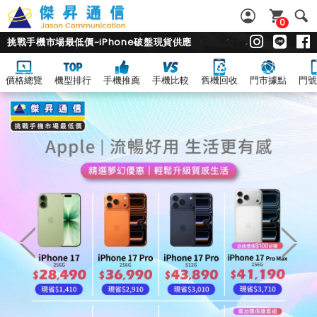
0
挑戰手機市場最低價~iPhone破盤現貨供應
價格總覽
機型排行
手機推薦
手機比較
舊機回收
門市據點
門號