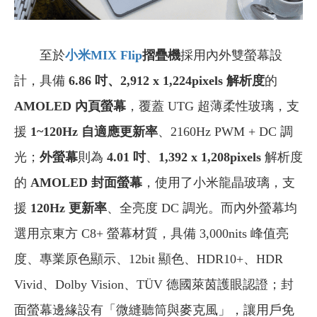
至於
小米MIX Flip
摺疊機
採用內外雙螢幕設
計，具備
6.86 吋、2,912 x 1,224pixels 解析度
的
AMOLED 內頁螢幕
，覆蓋 UTG 超薄柔性玻璃，支
援
1~120Hz 自適應更新率
、2160Hz PWM + DC 調
光；
外螢幕
則為
4.01 吋
、
1,392 x 1,208pixels
解析度
的
AMOLED 封面螢幕
，使用了小米龍晶玻璃，支
援
120Hz 更新率
、全亮度 DC 調光。而內外螢幕均
選用京東方 C8+ 螢幕材質，具備 3,000nits 峰值亮
度、專業原色顯示、12bit 顯色、HDR10+、HDR
Vivid、Dolby Vision、TÜV 德國萊茵護眼認證；封
面螢幕邊緣設有「微縫聽筒與麥克風」，讓用戶免