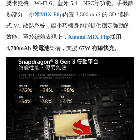
雙卡雙待、Wi-Fi 6、藍牙 5.4、NFC等功能。手機散
熱部分，
小米MIX Flip
內置 3,500 mm² 的 3D 階梯
式 VC 散熱系統，讓小巧機身也能提供穩定強勁的
效能。至於續航表現上，
Xiaomi MIX Flip
採用
4,780mAh 雙電池
架構，支援
67W 有線快充
。