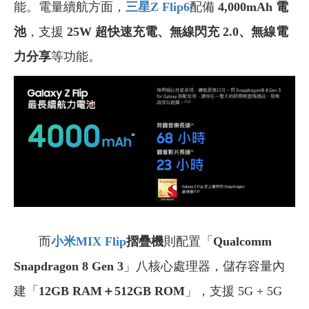
能。電量續航方面，
三星Z Flip6
配備
4,000mAh 電
池
，支援
25W 超快速充電、無線閃充 2.0、無線電
力分享
等功能。
而
小米MIX Flip
摺疊機
則配置「
Qualcomm
Snapdragon 8 Gen 3
」八核心處理器，儲存容量內
建「
12GB RAM＋512GB ROM
」，支援 5G + 5G