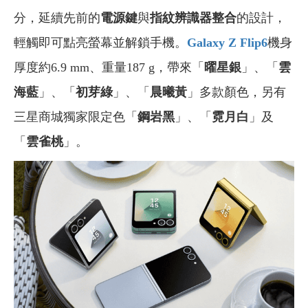
分，延續先前的
電源鍵
與
指紋辨識器整合
的設計，
輕觸即可點亮螢幕並解鎖手機。
Galaxy Z Flip6
機身
厚度約6.9 mm、重量187 g，帶來「
曜星銀
」、「
雲
海藍
」、「
初芽綠
」、「
晨曦黃
」多款顏色，另有
三星商城獨家限定色「
鋼岩黑
」、「
霓月白
」及
「
雲雀桃
」。