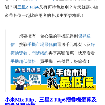
能？與
三星Z Flip6
又有何特色差別？今天就讓小編
來帶各位一起比較兩者的各項主要規格吧！
想要擁有一台心儀的手機記得到
傑昇通
信
，挑戰
手機市場最低價
還送千元尊榮卡及
好
禮抽獎卷
，
門號續約
再享高額優惠！快來看看
手機超低價格
！買手機．來傑昇．好節省！
小米Mix Flip、三星Z Flip6摺疊機螢幕及