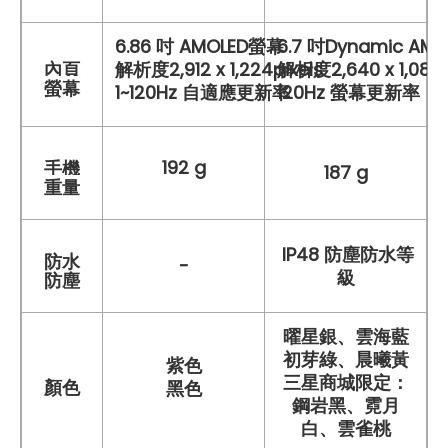
6.86 吋 AMOLED螢幕
6.7 吋Dynamic AMO
內頁
解析度2,912 x 1,224pixels
解析度2,640 x 1,080
螢幕
1~120Hz 自適應更新率
120Hz 螢幕更新率
192 g
手機
187 g
重量
IP48 防塵防水等
防水
-
級
防塵
曜星銀、雲海藍
初芽綠、晨曦黃
紫色
三星商城限定：
顏色
黑色
鋼岩黑、霓月
白、雲雀桃