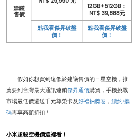
NT$ 29,990 元
12GB+512GB：
建議
NT$ 39,888元
售價
點我看傑昇破盤
點我看傑昇破盤
價！
價！
假如你想買到遠低於建議售價的三星空機，推
薦要到台灣最大通訊連鎖
傑昇通信
購買，手機挑戰
市場最低價還送千元尊榮卡及
好禮抽獎卷
，
續約/攜
碼
再享高額折扣！
小米超殺空機價這裡看！