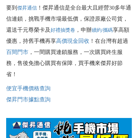
要到
！傑昇通信是全台最大且經營30多年通
傑昇通信
信連鎖，挑戰手機市場最低價，保證原廠公司貨，
還送千元尊榮卡及
，申辦
享高額
好禮抽獎卷
續約/攜碼
優惠，持舊手機再享
高價現金回收
！在台灣有超過
百間門市
，一間購買連鎖服務，一次購買終生服
務，售後免擔心購買有保障，買手機來傑昇好節
省！
便宜手機價格查詢
傑昇門市據點查詢