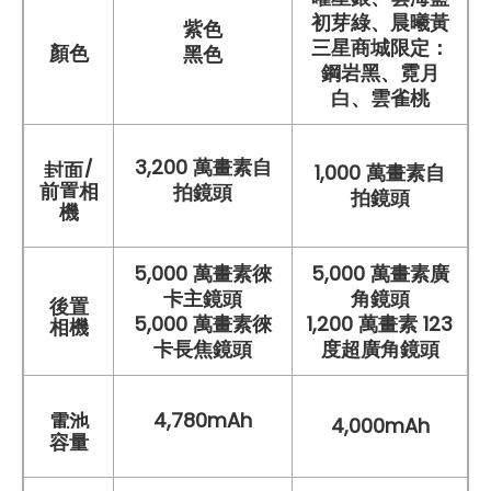
初芽綠、晨曦黃
紫色
三星商城限定：
顏色
黑色
鋼岩黑、霓月
白、雲雀桃
3,200 萬
畫素
自
封面/
1,000 萬畫素自
前置相
拍鏡頭
拍鏡頭
機
5,000 萬畫素徠
5,000 萬畫素廣
卡主鏡頭
角鏡頭
後置
5,000 萬畫素徠
1,200 萬畫素 123
相機
卡長焦鏡頭
度超廣角鏡頭
4,780mAh
電池
4,000mAh
容量