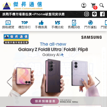
0
挑戰手機市場最低價~iPhone破盤現貨供應
價格總覽
機型排行
手機推薦
手機比較
舊機回收
門市據點
門號