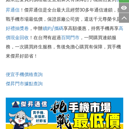
昇通信
！傑昇通信是全台最大且經營30多年通信連鎖，挑
戰手機市場最低價，保證原廠公司貨，還送千元尊榮卡及
好禮抽獎卷
，申辦
續約/攜碼
享高額優惠，持舊手機再享
高
價現金回收
！
在台灣有超過
百間門市
，一間購買連鎖服
務，一次購買終生服務，售後免擔心購買有保障，買手機
來傑昇好節省！
便宜手機價格查詢
傑昇門市據點查詢