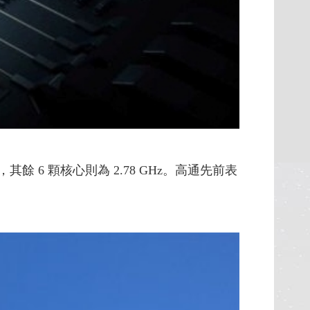
Hz，其餘 6 顆核心則為 2.78 GHz。高通先前表