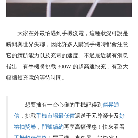
大家在外最怕遇到手機沒電，這種狀況可說是
瞬間與世界失聯，因此許多人購買手機時都會注意
它的續航能力以及充電的速度。不過最近就有消息
指出，有手機將挑戰 300W 的超高速快充，有望大
幅縮短充電的等待時間。
想要擁有一台心儀的手機記得到
傑昇通
信
，挑戰
手機市場最低價
還送千元尊榮卡及
好
禮抽獎卷
，
門號續約
再享高額優惠！快來看看
手機超低價格
！買手機．來傑昇．好節省！