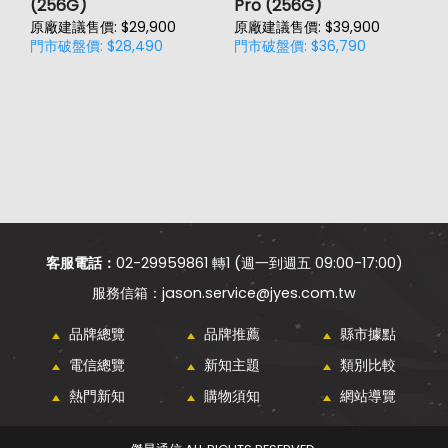
(256G)
Pro (256G)
(
原廠建議售價: $29,900
原廠建議售價: $39,900
原
門市破盤價: $28,490
門市破盤價: $36,790
門
客服電話：
02-29959861 轉1 (週一到週五 09:00-17:00)
jason.service@jyes.com.tw
品牌總覽
品牌推薦
縣市據點
電信總覽
新知主題
類別比較
熱門新知
購物須知
網站導覽