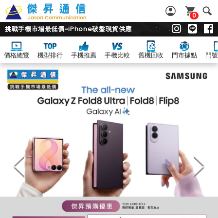
0
挑戰手機市場最低價~iPhone破盤現貨供應
價格總覽
機型排行
手機推薦
手機比較
舊機回收
門市據點
門號