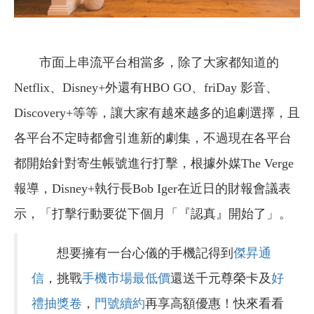
市面上串流平台相當多，除了大家都知道的
Netflix、Disney+外還有HBO GO、friDay 影音、
Discovery+等等，讓大家有越來越多的追劇選擇，且
各平台不定時都會引進新的劇集，不過現在各平台
都開始針對寄生帳號進行打擊，根據外媒The Verge
報導，Disney+執行長Bob Iger在近日的財報會議表
示，「打擊行動要從下個月「『認真』開始了」。
想要擁有一台心儀的手機記得到
傑昇通
信
，挑戰
手機市場最低價
還送千元尊榮卡及
好
禮抽獎卷
，
門號續約
再享高額優惠！快來看看