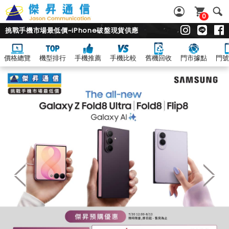
0
挑戰手機市場最低價~iPhone破盤現貨供應
價格總覽
機型排行
手機推薦
手機比較
舊機回收
門市據點
門號