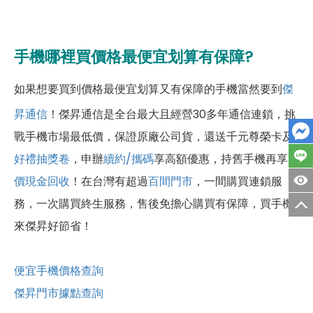
手機哪裡買價格最便宜划算有保障?
如果想要買到價格最便宜划算又有保障的手機當然要到
傑
昇通信
！傑昇通信是全台最大且經營30多年通信連鎖，挑
戰手機市場最低價，保證原廠公司貨，還送千元尊榮卡及
好禮抽獎卷
，申辦
續約/攜碼
享高額優惠，持舊手機再享
高
價現金回收
！
在台灣有超過
百間門市
，一間購買連鎖服
務，一次購買終生服務，售後免擔心購買有保障，買手機
來傑昇好節省！
便宜手機價格查詢
傑昇門市據點查詢