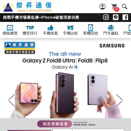
0
挑戰手機市場最低價~iPhone破盤現貨供應
價格總覽
機型排行
手機推薦
手機比較
舊機回收
門市據點
門號