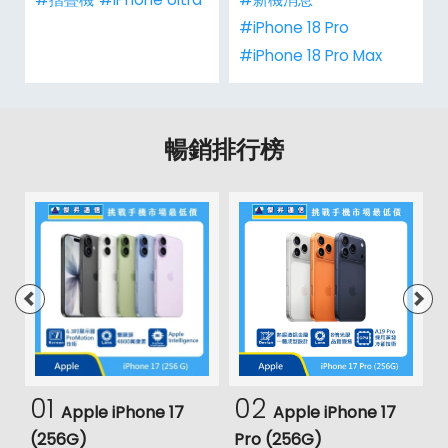
#iPhone 18 Pro
#iPhone 18 Pro Max
暢銷排行榜
01
02
Apple iPhone 17
Apple iPhone 17
(256G)
Pro (256G)
(