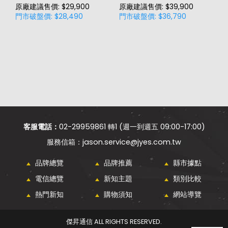
原廠建議售價: $29,900
原廠建議售價: $39,900
門市破盤價: $28,490
門市破盤價: $36,790
價
原
門
客服電話：
02-29959861 轉1 (週一到週五 09:00-17:00)
jason.service@jyes.com.tw
品牌總覽
品牌推薦
縣市據點
電信總覽
新知主題
類別比較
熱門新知
購物須知
網站導覽
傑昇通信 ALL RIGHTS RESERVED.