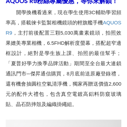
AQUOS R9粉絲專屬優惠，等你來解鎖！
開學換機看過來，現在學生使用3C輔助學習頻
率高，搭載徠卡監製相機鏡頭的輕旗艦手機
AQUOS
R9
，主打前後配置三顆5,030萬畫素鏡頭，拍照效
果媲美專業相機，6.5FHD解析度螢幕，搭配超窄邊
框設計，絕對是學生族上課、拍照的最佳幫手；
「夏普好學力換季品牌活動」期間至全台最大連鎖
通訊門市─傑昇通信購買，8月底前送原廠登錄禮，
還有機會抽圓柱空氣清淨機，獨家再贈送價值2,600
元的配件大禮包，包含真空電鍍高鋁料防窺玻璃
貼、晶石防摔殼及編織掛繩組。