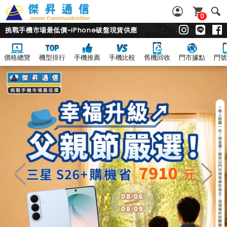
0
挑戰手機市場最低價~iPhone破盤現貨供應
價格總覽
機型排行
手機推薦
手機比較
舊機回收
門市據點
門號