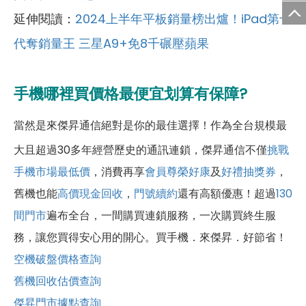
延伸閱讀：
2024上半年平板銷量榜出爐！iPad第十
代奪銷量王 三星A9+免8千碾壓蘋果
手機哪裡買價格最便宜划算有保障?
當然是來傑昇通信絕對是你的最佳選擇！作為全台規模最
大且超過30多年經營歷史的通訊連鎖，傑昇通信不僅
挑戰
手機市場最低價
，消費再享
會員尊榮好康
及
好禮抽獎券
，
舊機也能
高價現金回收
，
門號續約
還有高額優惠！超過
130
間門市
遍布全台，一間購買連鎖服務，一次購買終生服
務，讓您買得安心用的開心。買手機．來傑昇．好節省！
空機破盤價格查詢
舊機回收估價查詢
傑昇門市據點查詢