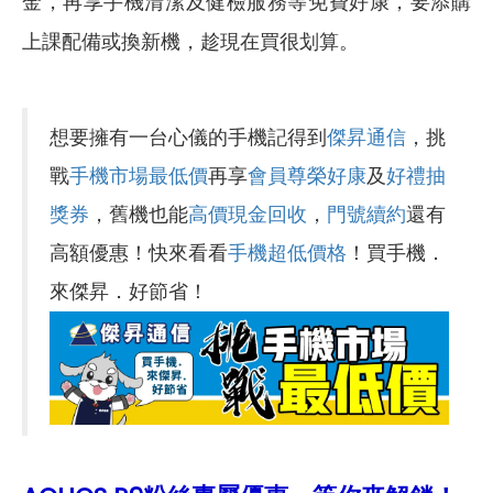
金，再享手機清潔及健檢服務等免費好康，要添購
上課配備或換新機，趁現在買很划算。
想要擁有一台心儀的手機記得到
傑昇通信
，挑
戰
手機市場最低價
再享
會員尊榮好康
及
好禮抽
獎券
，舊機也能
高價現金回收
，
門號續約
還有
高額優惠！快來看看
手機超低價格
！買手機．
來傑昇．好節省！