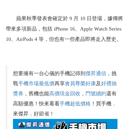
蘋果秋季發表會確定於 9 月 10 日登場，據傳將
帶來多項新品，包括 iPhone 16、Apple Watch Series
10、AirPods 4 等，但也有一些產品即將走入歷史。
想要擁有一台心儀的手機記得到
傑昇通信
，挑
戰
手機市場最低價
再享
會員尊榮好康
及
好禮抽
獎券
，舊機也能
高價現金回收
，
門號續約
還有
高額優惠！快來看看
手機超低價格
！買手機．
來傑昇．好節省！