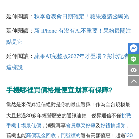
延伸閱讀：
秋季發表會日期確定！蘋果邀請函曝光
延伸閱讀：
新 iPhone 有沒有AI不重要！果粉最關注
點是它
延伸閱讀：
蘋果AI完整版2027年才登場？彭博記者
這樣說
手機哪裡買價格最便宜划算有保障?
當然是來傑昇通信絕對是你的最佳選擇！作為全台規模最
大且超過30多年經營歷史的通訊連鎖，傑昇通信不僅
挑戰
手機市場最低價
，消費再享
會員尊榮好康
及
好禮抽獎券
，
舊機也能
高價現金回收
，
門號續約
還有高額優惠！超過
130