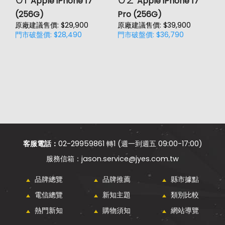
Apple iPhone 17
Apple iPhone 17
(256G)
Pro (256G)
(
原廠建議售價: $29,900
原廠建議售價: $39,900
原
門市破盤價: $28,490
門市破盤價: $36,790
門
客服電話：
02-29959861 轉1 (週一到週五 09:00-17:00)
jason.service@jyes.com.tw
品牌總覽
品牌推薦
縣市據點
電信總覽
新知主題
類別比較
熱門新知
購物須知
網站導覽