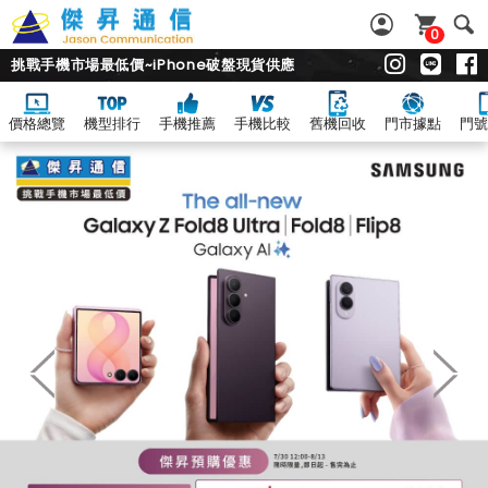
0
挑戰手機市場最低價~iPhone破盤現貨供應
價格總覽
機型排行
手機推薦
手機比較
舊機回收
門市據點
門號