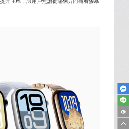
亮度提升 40%，讓用戶無論從哪個方向觀看螢幕