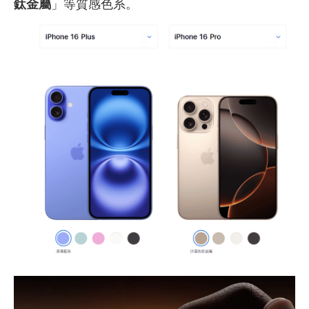
鈦金屬
」等質感色系
。