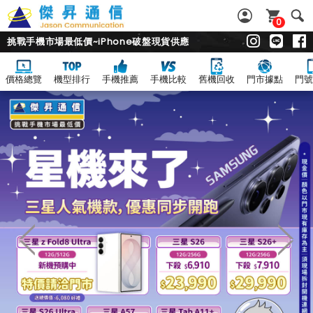
0
挑戰手機市場最低價~iPhone破盤現貨供應
價格總覽
機型排行
手機推薦
手機比較
舊機回收
門市據點
門號