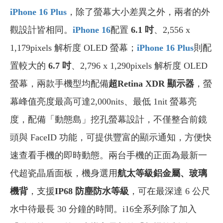
iPhone 16 Plus
，除了螢幕大小差異之外，兩者的外
觀設計皆相同。
iPhone 16
配置
6.1 吋
、2,556 x
1,179pixels 解析度 OLED 螢幕；
iPhone 16 Plus
則配
置較大的
6.7 吋
、2,796 x 1,290pixels 解析度 OLED
螢幕，
兩款手機型均配備
超Retina XDR 顯示器
，
螢
幕
峰值
亮度最高可達
2,000
nits、
最低 1nit 螢幕亮
度
，
配備「動態島」挖孔螢幕設計，不僅整合前鏡
頭與 FaceID 功能，可提供豐富的顯示通知，方便快
速查看手機的即時動態。兩台手機的
正面為
最新一
代
超瓷晶盾面板，機身選用
航太等級鋁金屬、玻璃
機背
，支援
IP68 防塵防水等級
，可在最深達 6 公尺
水中待最長 30 分鐘的時間。i16全系列除了加入