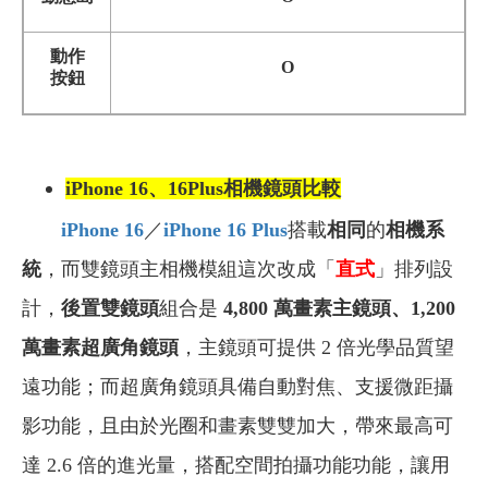
動作
O
按鈕
iPhone 16、16Plus
相機鏡頭比較
iPhone 16
／
iPhone 16 Plus
搭載
相同
的
相機系
統
，而雙鏡頭主相機模組這次改成「
直式
」排列設
計，
後置雙鏡頭
組合是
4,800 萬畫素主鏡頭、1,200
萬畫素超廣角鏡頭
，主鏡頭可提供 2 倍光學品質望
遠功能；而超廣角鏡頭具備自動對焦、支援微距攝
影功能，且由於光圈和畫素雙雙加大，帶來最高可
達 2.6 倍的進光量，搭配空間拍攝功能功能，讓用