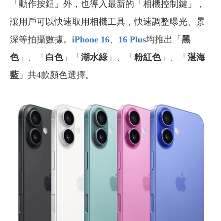
「動作按鈕」外，也導入最新的「相機控制鍵」，
讓用戶可以快速取用相機工具，快速調整曝光、景
深等拍攝數據。
iPhone 16
、
16 Plus
均推出
「
黑
色
」、「
白色
」
「
湖水綠
」、「
粉紅色
」
、
「
湛海
藍
」共4款顏色選擇。