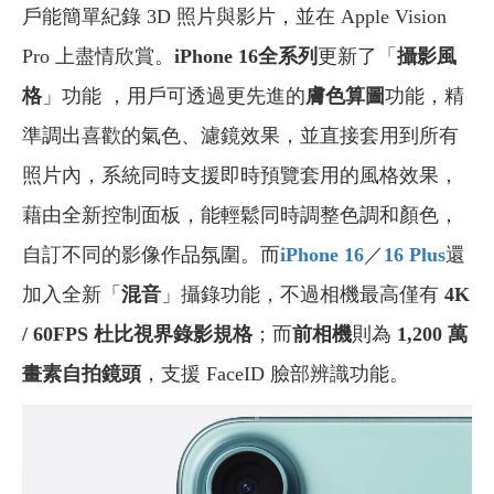
戶能簡單紀錄 3D 照片與影片，並在 Apple Vision
Pro 上盡情欣賞。
iPhone 16全系列
更新了「
攝影風
格
」功能 ，用戶可透過更先進的
膚色算圖
功能，精
準調出喜歡的氣色、濾鏡效果，並直接套用到所有
照片內，系統同時支援即時預覽套用的風格效果，
藉由全新控制面板，能輕鬆同時調整色調和顏色，
自訂不同的影像作品氛圍。而
iPhone 16
／
16 Plus
還
加入全新「
混音
」攝錄功能，不過相機最高僅有
4K
/ 60FPS 杜比視界錄影規格
；而
前相機
則為
1,200 萬
畫素自拍鏡頭
，支援 FaceID 臉部辨識功能。