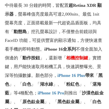
中待最長 30 分鐘的時間，
皆配置
超Retina XDR 顯
示器
，
螢幕
峰值
亮度最高可達
2,000
nits、
最低 1nit
螢幕亮度
，
正面搭載
最新一代
超瓷晶盾面板，均
具
有
「
動態島
」挖孔螢幕設計，不僅整合前鏡頭與
FaceID 功能，可提供豐富的顯示通知，方便快速查
看手機的即時動態。
iPhone 16全系列
不僅全面加入
側邊的「
動作按鈕
」，還新增「
相機控制鍵
」
實體
鍵
，用戶能快速取用相機工具，快速調整曝光、景
深等拍攝數據。顏色部分，
iPhone 16 Plus
帶來
「
黑
色
」、「
白色
」
「
湖水綠
」、「
粉紅色
」
、
「
湛海
藍
」等4種配色；
iPhone 16 Pro
則推出「
沙漠色鈦金
屬
」、
「
原色鈦金屬
」、
「
黑色鈦金屬
」、
「
白色