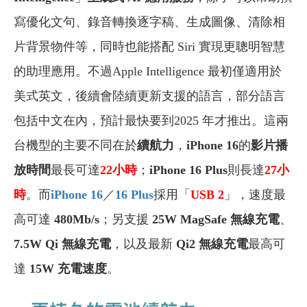
寫優化文句、錄音轉換逐字稿、生成圖像、清除相
片背景物件等，同時也能搭配 Siri 實現更聰明智慧
的助理應用。不過Apple Intelligence 最初僅適用於
美式英文，後續會陸續更新支援的語言，部分語言
包括中文在內，
預計
最快要到2025 年
才
推出。這兩
台機型的主要不同在於
續航力
，
iPhone 16
的
影片播
放時間
最長可達
22小時
；
iPhone 16 Plus
則
長達
27小
時
。
而
i
Phone 16
／
16 Plus
採用「
USB 2
」，速度最
高可達
480Mb/s
；另
支援
25W MagSafe 無線充電
、
7.5W Qi 無線充電
，以及最新
Qi2 無線充電
最高可
達
15W 充電速度
。