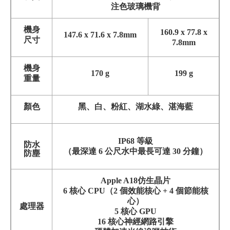
注色玻璃機背
機身
160.9 x 77.8 x
147.6 x 71.6 x 7.8mm
尺寸
7.8mm
機身
170 g
199 g
重量
顏色
黑、白、粉紅、湖水綠、湛海藍
IP68 等級
防水
（最深達 6 公尺水中最長可達 30 分鐘）
防塵
Apple A18仿生晶片
6 核心 CPU（2 個效能核心 + 4 個節能核
心）
處理器
5 核心 GPU
16 核心神經網路引擎