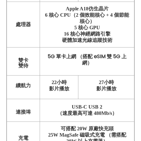
Apple A18仿生晶片
6 核心 CPU（2 個效能核心 + 4 個節能
核心）
處理器
5 核心 GPU
16 核心神經網路引擎
硬體加速光線追蹤技術
5G 單卡上網 （搭配 eSIM 雙 5G 上
雙卡
網）
雙待
22小時
27小時
續航力
影片播放
影片播放
USB-C USB 2
連接埠
（速度最高可達 480Mb/s）
可搭配 20W 原廠快充頭
25W MagSafe 磁吸式充電 （需搭配
充電