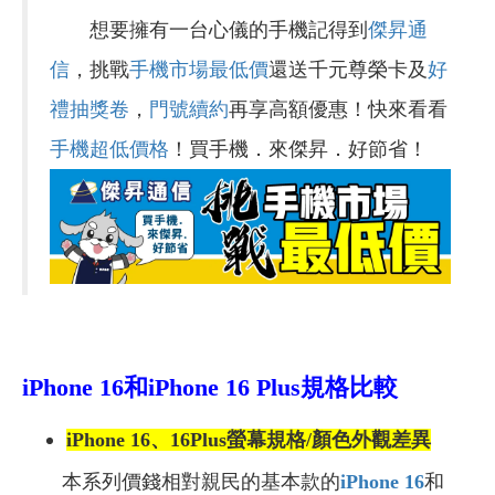
想要擁有一台心儀的手機記得到
傑昇通
信
，挑戰
手機市場最低價
還送千元尊榮卡及
好
禮抽獎卷
，
門號續約
再享高額優惠！快來看看
手機超低價格
！買手機．來傑昇．好節省！
iPhone 16和
iPhone 16 Plus規格比較
iPhone 16、16Plus
螢幕規格/顏色外觀差異
本系列價錢相對親民的基本款的
iPhone 16
和