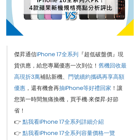
傑昇通信
iPhone 17全系列
『超低破盤價』現
貨供應，給您專屬優惠一次到位！
舊機回收最
高現折3萬
補貼新機、
門號續約攜碼再享高額
優惠
，還有機會再
抽iPhone等好禮回家
！讓
您第一時間無痛換機，買手機‧來傑昇‧好節
省！
👉
點我看iPhone 17全系列詳細介紹
👉
點我看iPhone 17全系列容量價格一覽