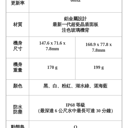
60Hz
更新率
鋁金屬設計
材質
最新一代超瓷晶盾面板
注色玻璃機背
機身
147.6 x 71.6 x
160.9 x 77.8 x
尺寸
7.8mm
7.8mm
機身
170 g
199 g
重量
顏色
黑、白、粉紅、湖水綠、湛海藍
IP68 等級
防水
（最深達 6 公尺水中最長可達 30 分鐘）
防塵
動態島
O