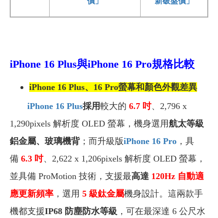
價」
新破盤價」
iPhone 16 Plus與
iPhone 16 Pro規格比較
iPhone 16 Plus、16 Pro
螢幕和
顏色
外觀差異
iPhone 16 Plus
採用
較大的
6.7 吋
、2,796 x
1,290pixels 解析度 OLED 螢幕，機身選用
航太等級
鋁金屬、玻璃機背
；而
升級版
iPhone 16 Pro
，具
備
6.3 吋
、2,622 x 1,206pixels 解析度 OLED 螢幕，
並具備 ProMotion 技術，支援最
高達
120Hz 自動適
應更新頻率
，選用
5 級鈦金屬
機身設計。這
兩款手
機都支援
IP68 防塵防水等級
，
可在最深達 6 公尺水