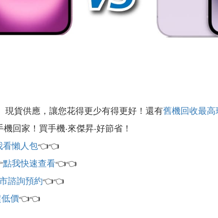
』現貨供應，讓您花得更少有得更好！還有
舊機回收最高
手機回家！買手機‧來傑昇‧好節省！
我看懶人包
👈👈

點我快速查看
👈👈
市諮詢預約
👈👈
超低價
👈👈