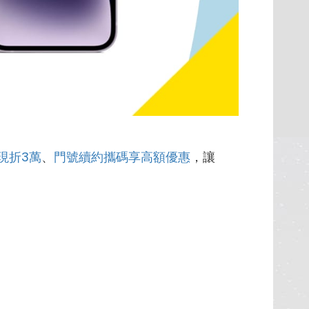
現折3萬
、
門號續約攜碼享高額優惠
，讓