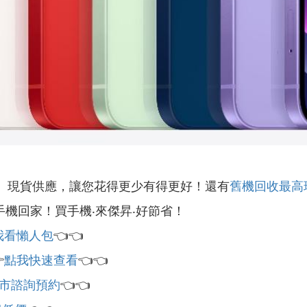
』現貨供應，讓您花得更少有得更好！還有
舊機回收最高
手機回家！買手機‧來傑昇‧好節省！
我看懶人包
👈👈

點我快速查看
👈👈
市諮詢預約
👈👈