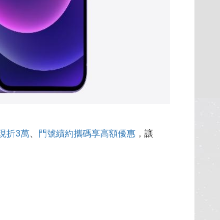
現折3萬
、
門號續約攜碼享高額優惠
，讓