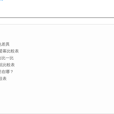
顏色差異
顏色和螢幕比較表
航力比一比
及續航比較表
能差在哪？
比較表