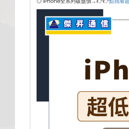
◎ iPhone全系列破盤價→👉👉
點我看