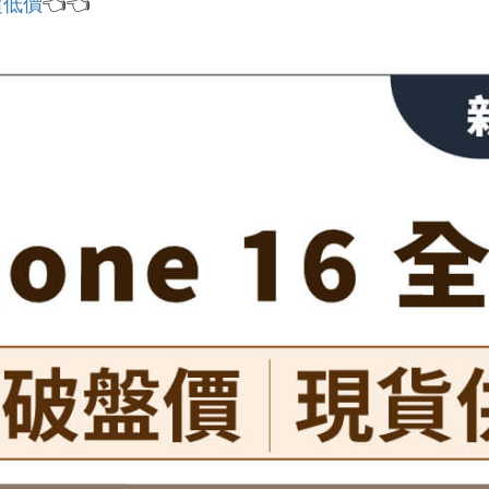
超低價
👈👈