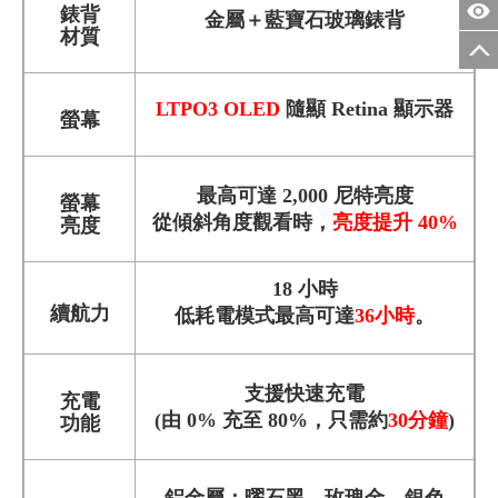
錶背
金屬＋藍寶石玻璃錶背
材質
LTPO3 OLED
隨顯 Retina 顯示器
螢幕
最高可達 2,000 尼特亮度
螢幕
從傾斜角度觀看時，
亮度提升 40%
亮度
18 小時
續航力
低耗電模式最高可達
36小時
。
支援快速充電
充電
(由 0% 充至 80%，只需約
30分鐘
)
功能
鋁金屬：曜石黑、玫瑰金、銀色