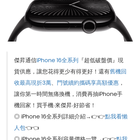
傑昇通信
iPhone 16全系列
『超低破盤價』現
貨供應，讓您花得更少有得更好！還有
舊機回
收最高現折3萬
、
門號續約攜碼享高額優惠
，
讓你第一時間無痛換機，消費再抽iPhone手
機回家！買手機‧來傑昇‧好節省！
◎ iPhone 16全系列詳細介紹→👉👉
點我看懶
人包
👈👈
◎ iPhone 16全系列容量價格一覽→👉👉
點我