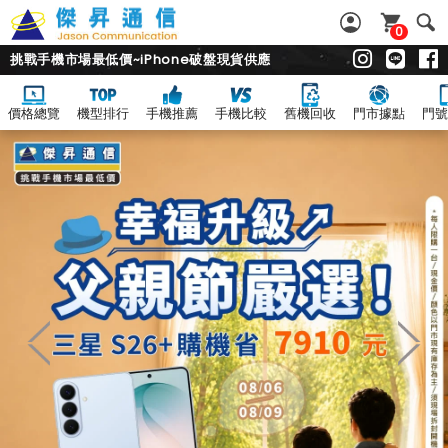
0
挑戰手機市場最低價~iPhone破盤現貨供應
價格總覽
機型排行
手機推薦
手機比較
舊機回收
門市據點
門號