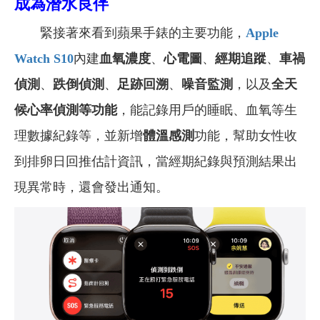
成為潛水良伴
緊接著來看到蘋果手錶的主要功能，
Apple
Watch S10
內建
血氧濃度
、
心電圖
、
經期追蹤
、
車禍
偵測
、
跌倒偵測
、
足跡回溯
、
噪音監測
，以及
全天
候心率偵測等功能
，能記錄用戶的睡眠、血氧等生
理數據紀錄等，並新增
體溫感測
功能，幫助女性收
到排卵日回推估計資訊，當經期紀錄與預測結果出
現異常時，還會發出通知。