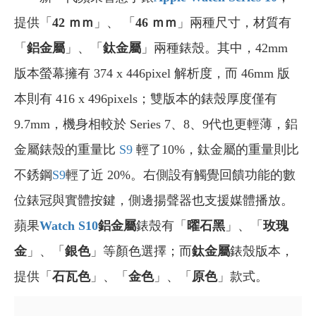
提供「
42 ｍｍ
」、
「
46 ｍｍ
」兩種尺寸，材質有
「
鋁金屬
」、「
鈦金屬
」兩種錶殼。其中，42mm
版本螢幕擁有 374 x 446pixel 解析度，而 46mm 版
本則有 416 x 496pixels；雙版本的錶殼厚度僅有
9.7mm，機身相較於 Series 7、8、9代也更輕薄，鋁
金屬錶殼的重量比
S9
輕了10%，鈦金屬的重量則比
不銹鋼
S9
輕了近 20%。右側設有觸覺回饋功能的數
位錶冠與實體按鍵，側邊揚聲器也支援媒體播放。
蘋果
Watch S10
鋁金屬
錶殼有「
曜石黑
」、「
玫瑰
金
」、「
銀色
」等顏色選擇；而
鈦金屬
錶殼版本，
提供「
石瓦色
」、「
金色
」、「
原色
」款式。