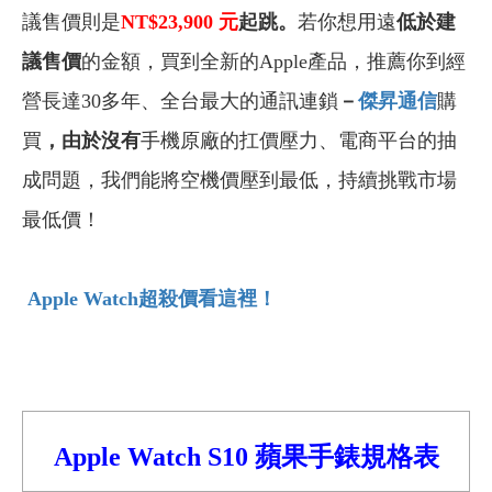
議售價則是
NT$
23,900 元
起跳。
若你想用遠
低於建
議售價
的金額，買到全新的Apple產品，推薦你到經
營長達30多年、全台最大的通訊連鎖
－
傑昇通信
購
買
，由於沒有
手機原廠的扛價壓力、電商平台的抽
成問題，我們能將空機價壓到最低，持續挑戰市場
最低價！
Apple Watch
超殺價看這裡！
Apple Watch S10
蘋果手錶
規格表