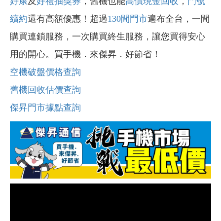
好康
及
好禮抽獎券
，舊機也能
高價現金回收
，
門號
續約
還有高額優惠！超過
130間門市
遍布全台，一間
購買連鎖服務，一次購買終生服務，讓您買得安心
用的開心。買手機．來傑昇．好節省！
空機破盤價格查詢
舊機回收估價查詢
傑昇門市據點查詢