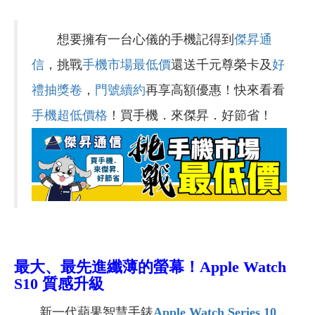
想要擁有一台心儀的手機記得到
傑昇通
信
，挑戰
手機市場最低價
還送千元尊榮卡及
好
禮抽獎卷
，
門號續約
再享高額優惠！快來看看
手機超低價格
！買手機．來傑昇．好節省！
最大、最先進纖薄的螢幕！Apple Watch
S10 質感升級
新一代蘋果智慧手錶
Apple Watch Series 10
，