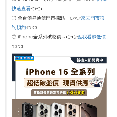
快速查看
👈👈
◎ 全台傑昇通信門市據點→👉👉
來去門市諮
詢預約
👈👈
◎ iPhone全系列破盤價→👉👉
點我看超低價
👈👈