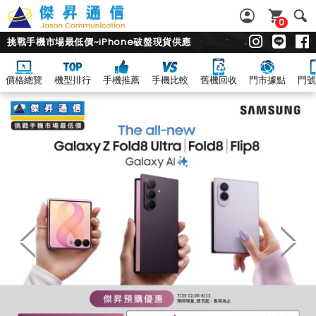
0
挑戰手機市場最低價~iPhone破盤現貨供應
價格總覽
機型排行
手機推薦
手機比較
舊機回收
門市據點
門號