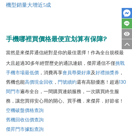
機型銷量大增近5成
手機哪裡買價格最便宜划算有保障?
當然是來傑昇通信絕對是你的最佳選擇！作為全台規模最
大且超過30多年經營歷史的通訊連鎖，傑昇通信不僅
挑戰
手機市場最低價
，消費再享
會員尊榮好康
及
好禮抽獎券
，
舊機也能
高價現金回收
，
門號續約
還有高額優惠！超過
130
間門市
遍布全台，一間購買連鎖服務，一次購買終生服
務，讓您買得安心用的開心。買手機．來傑昇．好節省！
空機破盤價格查詢
舊機回收估價查詢
傑昇門市據點查詢