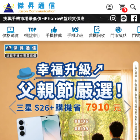
0
挑戰手機市場最低價~iPhone破盤現貨供應
價格總覽
機型排行
手機推薦
手機比較
舊機回收
門市據點
門號