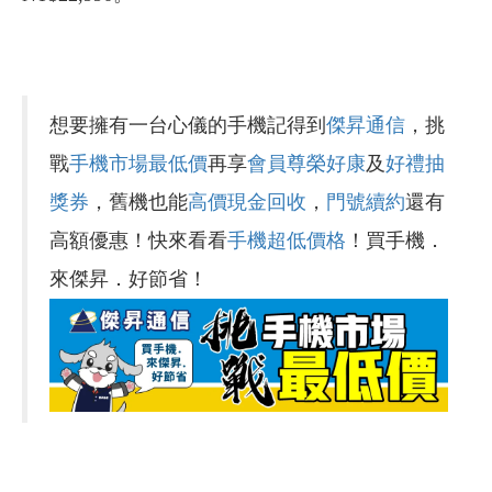
想要擁有一台心儀的手機記得到
傑昇通信
，挑
戰
手機市場最低價
再享
會員尊榮好康
及
好禮抽
獎券
，舊機也能
高價現金回收
，
門號續約
還有
高額優惠！快來看看
手機超低價格
！買手機．
來傑昇．好節省！