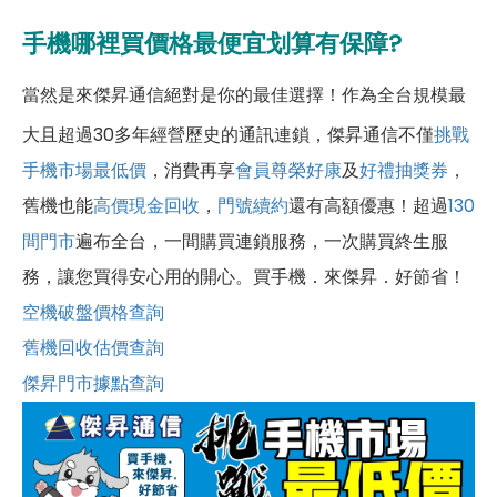
手機哪裡買價格最便宜划算有保障?
當然是來傑昇通信絕對是你的最佳選擇！作為全台規模最
大且超過30多年經營歷史的通訊連鎖，傑昇通信不僅
挑戰
手機市場最低價
，消費再享
會員尊榮好康
及
好禮抽獎券
，
舊機也能
高價現金回收
，
門號續約
還有高額優惠！超過
130
間門市
遍布全台，一間購買連鎖服務，一次購買終生服
務，讓您買得安心用的開心。買手機．來傑昇．好節省！
空機破盤價格查詢
舊機回收估價查詢
傑昇門市據點查詢