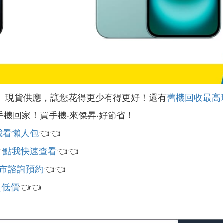
』現貨供應，讓您花得更少有得更好！還有
舊機回收最高
手機回家！買手機‧來傑昇‧好節省！
我看懶人包
👈👈

點我快速查看
👈👈
市諮詢預約
👈👈
超低價
👈👈