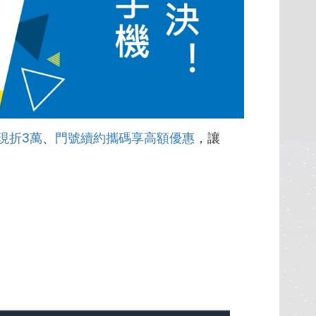
現折3萬
、
門號續約攜碼享高額優惠
，讓