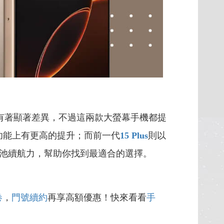
有著顯著差異，不過這兩款大螢幕手機都提
攝功能上有更高的提升；而前一代
15 Plus
則以
池續航力，幫助你找到最適合的選擇。
卷
，
門號續約
再享高額優惠！快來看看
手