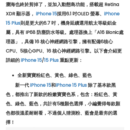
瀏海也終於剪掉了，並加入動態島功能，搭載超 Retina
XDR 顯示器，
iPhone 15
採用6.1 吋OLED 螢幕、
iPhone
15 Plus
則是更大的6.7 吋，機身延續選用航太等級鋁金
屬，具有 IP68 防塵防水等級。處理器換上「A16 Bionic處
理器」，具備 16 核心神經網路引擎，擁有配備6核心
CPU、5核心GPU、16 核心神經網路引擎。以下會介紹更
詳細的
iPhone 15
/
15 Plus
重點更新：
全新寶寶
粉紅色、黃色、綠色、藍色
新一代
iPhone 15
和
iPhone 15 Plus
除了基本款黑
色，都推出了新款的粉嫩寶寶色系，包含：粉紅色、黃
色、綠色、藍色，共計有5種顏色選擇，小編覺得每款顏
色都很溫柔耐耐看，不過個人猜測粉、藍會是最夯的選
擇！