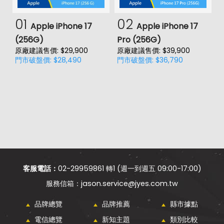
01
02
Apple iPhone 17
Apple iPhone 17
(256G)
Pro (256G)
(
原廠建議售價: $29,900
原廠建議售價: $39,900
原
門市破盤價: $28,490
門市破盤價: $36,790
門
客服電話：
02-29959861 轉1 (週一到週五 09:00-17:00)
jason.service@jyes.com.tw
品牌總覽
品牌推薦
縣市據點
電信總覽
新知主題
類別比較