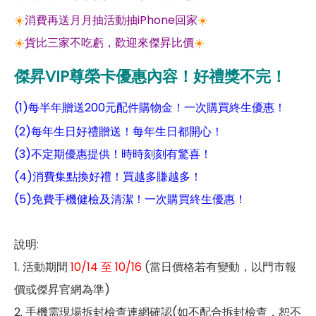
☀️
消費再送月月抽活動抽iPhone回家
☀️
☀️
貨比三家不吃虧，歡迎來傑昇比價
☀️
傑昇VIP尊榮卡優惠內容！好禮獎不完！
(1)每半年贈送200元配件購物金！一次購買終生優惠！
(2)每年生日好禮贈送！每年生日都開心！
(3)不定期優惠提供！時時刻刻有驚喜！
(4)消費集點換好禮！買越多賺越多！
(5)免費手機健檢及清潔！一次購買終生優惠！
說明:
1. 活動期間
10/14 至 10/16
(當日價格若有變動，以門市報
價或傑昇官網為準)
2. 手機需現場拆封檢查連網確認(如不配合拆封檢查，恕不