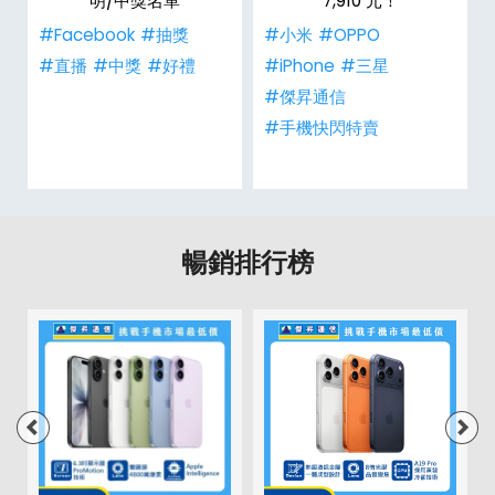
明/中獎名單
7,910 元！
#Facebook
#抽獎
#小米
#OPPO
#直播
#中獎
#好禮
#iPhone
#三星
#傑昇通信
#手機快閃特賣
暢銷排行榜