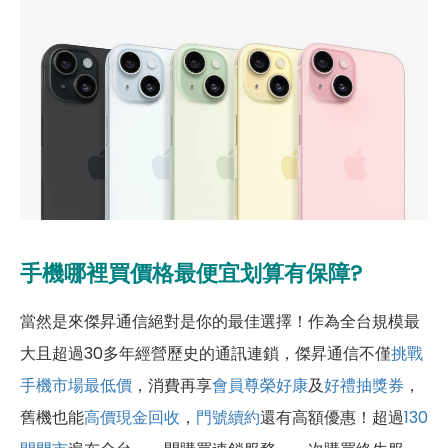
手機哪裡買價格最便宜划算有保障?
當然是來傑昇通信絕對是你的最佳選擇！作為全台規模最
大且超過30多年經營歷史的通訊連鎖，傑昇通信不僅
挑戰
手機市場最低價
，消費再享
會員尊榮好康
及
好禮抽獎券
，
舊機也能
高價現金回收
，
門號續約
還有高額優惠！超過
130