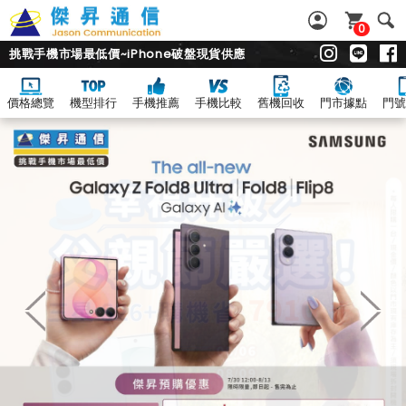
0
挑戰手機市場最低價~iPhone破盤現貨供應
價格總覽
機型排行
手機推薦
手機比較
舊機回收
門市據點
門號