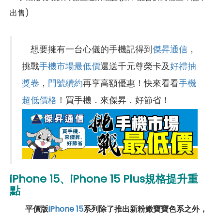
出售)
想要擁有一台心儀的手機記得到
傑昇通信
，
挑戰
手機市場最低價
還送千元尊榮卡及
好禮抽
獎卷
，
門號續約
再享高額優惠！快來看看
手機
超低價格
！買手機．來傑昇．好節省！
iPhone 15、iPhone 15 Plus規格提升重
點
平價版
iPhone 15
系列除了推出新粉嫩寶寶色系之外，