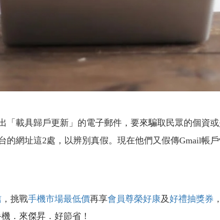
「載具歸戶更新」的電子郵件，要來騙取民眾的個資或
的網址這2處，以辨別真假。現在他們又假傳Gmail帳
信
，挑戰
手機市場最低價
再享
會員尊榮好康
及
好禮抽獎券
手機．來傑昇．好節省！