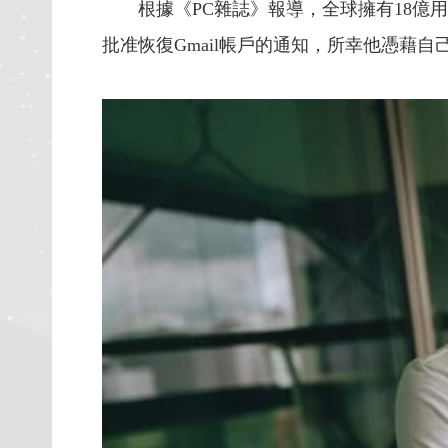
根據《PC雜誌》報導，全球擁有18億用戶的G
批准恢復Gmail帳戶的通知，所幸他憑藉