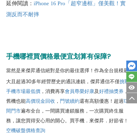
延伸閱讀：
iPhone 16 Pro「超窄邊框」僅美觀！實
測反而不耐摔
手機哪裡買價格最便宜划算有保障?
當然是來傑昇通信絕對是你的最佳選擇！作為全台規模最
大且超過30多年經營歷史的通訊連鎖，傑昇通信不僅
挑戰
手機市場最低價
，消費再享
會員尊榮好康
及
好禮抽獎券
，
舊機也能
高價現金回收
，
門號續約
還有高額優惠！超過
130
間門市
遍布全台，一間購買連鎖服務，一次購買終生服
務，讓您買得安心用的開心。買手機．來傑昇．好節省！
空機破盤價格查詢