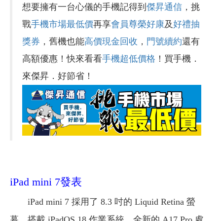
想要擁有一台心儀的手機記得到
傑昇通信
，挑
戰
手機市場最低價
再享
會員尊榮好康
及
好禮抽
獎券
，舊機也能
高價現金回收
，
門號續約
還有
高額優惠！快來看看
手機超低價格
！買手機．
來傑昇．好節省！
iPad mini 7發表
iPad mini 7 採用了 8.3 吋的 Liquid Retina 螢
幕，搭載 iPadOS 18 作業系統。全新的 A17 Pro 處