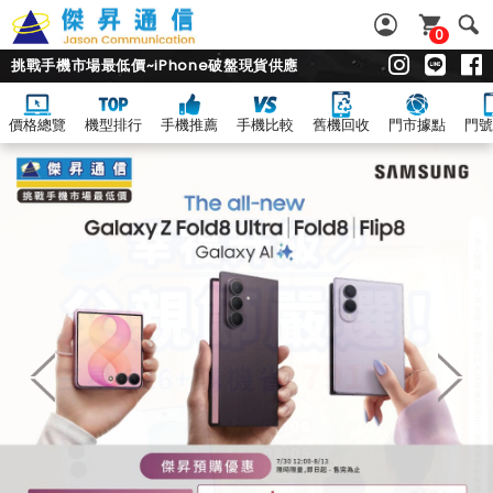
0
挑戰手機市場最低價~iPhone破盤現貨供應
價格總覽
機型排行
手機推薦
手機比較
舊機回收
門市據點
門號