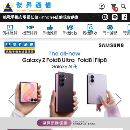
0
挑戰手機市場最低價~iPhone破盤現貨供應
價格總覽
機型排行
手機推薦
手機比較
舊機回收
門市據點
門號