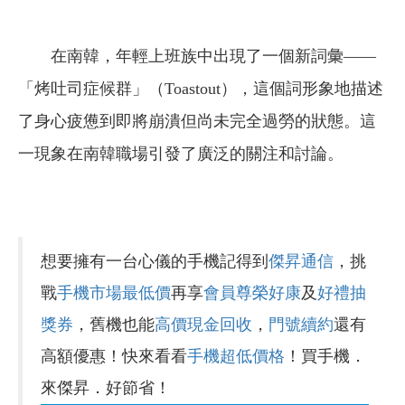
在南韓，年輕上班族中出現了一個新詞彙——
「烤吐司症候群」（Toastout），這個詞形象地描述
了身心疲憊到即將崩潰但尚未完全過勞的狀態。這
一現象在南韓職場引發了廣泛的關注和討論。
想要擁有一台心儀的手機記得到
傑昇通信
，挑
戰
手機市場最低價
再享
會員尊榮好康
及
好禮抽
獎券
，舊機也能
高價現金回收
，
門號續約
還有
高額優惠！快來看看
手機超低價格
！買手機．
來傑昇．好節省！