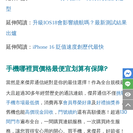
型
延伸閱讀：
升級IOS18會影響續航嗎？最新測試結果
出爐
延伸閱讀：
iPhone 16 貶值速度創歷代最快
手機哪裡買價格最便宜划算有保障?
當然是來傑昇通信絕對是你的最佳選擇！作為全台規模最
大且超過30多年經營歷史的通訊連鎖，傑昇通信不僅
挑戰
手機市場最低價
，消費再享
會員尊榮好康
及
好禮抽獎券
，
舊機也能
高價現金回收
，
門號續約
還有高額優惠！超過
130
間門市
遍布全台，一間購買連鎖服務，一次購買終生服
務，讓您買得安心用的開心。買手機．來傑昇．好節省！