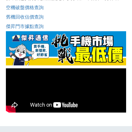
空機破盤價格查詢
舊機回收估價查詢
傑昇門市據點查詢