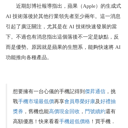
近期彭博社報導指出，蘋果（Apple）的生成式
AI 技術落後於其他行業領先者至少兩年。這一消息
引起了廣泛關注，尤其是在 AI 技術快速發展的當
下。不過也有消息指出這個落後不一定是缺點，反
而是優勢。原因就是蘋果的生態系，能夠快速將 AI
功能推向各種產品。
想要擁有一台心儀的手機記得到
傑昇通信
，挑
戰
手機市場最低價
再享
會員尊榮好康
及
好禮抽
獎券
，舊機也能
高價現金回收
，
門號續約
還有
高額優惠！快來看看
手機超低價格
！買手機．