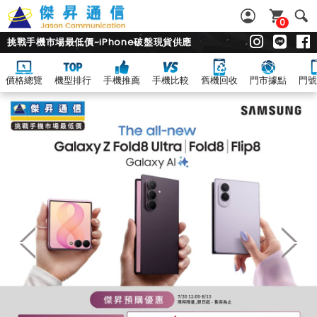
0
挑戰手機市場最低價~iPhone破盤現貨供應
價格總覽
機型排行
手機推薦
手機比較
舊機回收
門市據點
門號