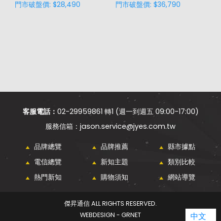
門市破盤價: $28,490
門市破盤價: $36,790
門
客服電話：
02-29959861 轉1 (週一到週五 09:00-17:00)
jason.service@jyes.com.tw
品牌總覽
品牌推薦
縣市據點
電信總覽
新知主題
類別比較
熱門新知
購物須知
網站導覽
傑昇通信 ALL RIGHTS RESERVED.
中文
WEBDESIGN - GRNET