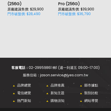
(256G)
Pro (256G)
(
原廠建議售價: $29,900
原廠建議售價: $39,900
原
門市破盤價: $28,490
門市破盤價: $36,790
門
價
客服電話：
02-29959861 轉1 (週一到週五 09:00-17:00)
jason.service@jyes.com.tw
品牌總覽
品牌推薦
縣市據點
電信總覽
新知主題
類別比較
熱門新知
購物須知
網站導覽