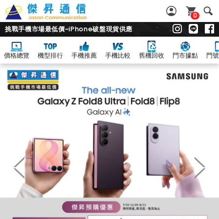
0
挑戰手機市場最低價~iPhone破盤現貨供應
價格總覽
機型排行
手機推薦
手機比較
舊機回收
門市據點
門號