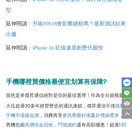
型
延伸閱讀：
升級IOS18會影響續航嗎？最新測試結果
出爐
延伸閱讀：
iPhone 16 貶值速度創歷代最快
手機哪裡買價格最便宜划算有保障?
當然是來傑昇通信絕對是你的最佳選擇！作為全台規模最
大且超過30多年經營歷史的通訊連鎖，傑昇通信不僅
挑戰
手機市場最低價
，消費再享
會員尊榮好康
及
好禮抽獎券
，
舊機也能
高價現金回收
，
門號續約
還有高額優惠！超過
130