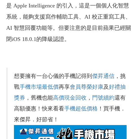
是 Apple Intelligence 的引入，這是一個個人化智慧
系統，能夠支援寫作輔助工具、AI 校正重寫工具、
AI 智慧回覆功能等。但要注意的是目前蘋果已經關
閉iOS 18.0.1的降級認證。
想要擁有一台心儀的手機記得到
傑昇通信
，挑
戰
手機市場最低價
再享
會員尊榮好康
及
好禮抽
獎券
，舊機也能
高價現金回收
，
門號續約
還有
高額優惠！快來看看
手機超低價格
！買手機．
來傑昇．好節省！