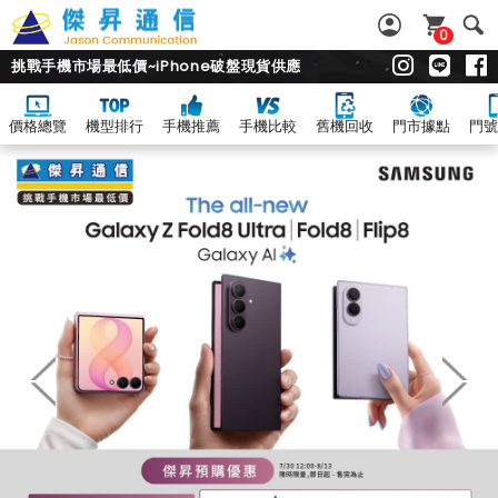
0
挑戰手機市場最低價~iPhone破盤現貨供應
價格總覽
機型排行
手機推薦
手機比較
舊機回收
門市據點
門號