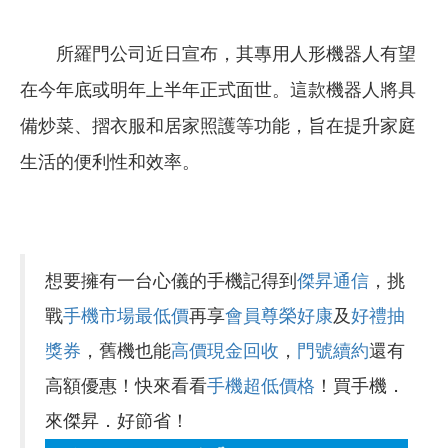
所羅門公司近日宣布，其專用人形機器人有望
在今年底或明年上半年正式面世。這款機器人將具
備炒菜、摺衣服和居家照護等功能，旨在提升家庭
生活的便利性和效率。
想要擁有一台心儀的手機記得到
傑昇通信
，挑
戰
手機市場最低價
再享
會員尊榮好康
及
好禮抽
獎券
，舊機也能
高價現金回收
，
門號續約
還有
高額優惠！快來看看
手機超低價格
！買手機．
來傑昇．好節省！