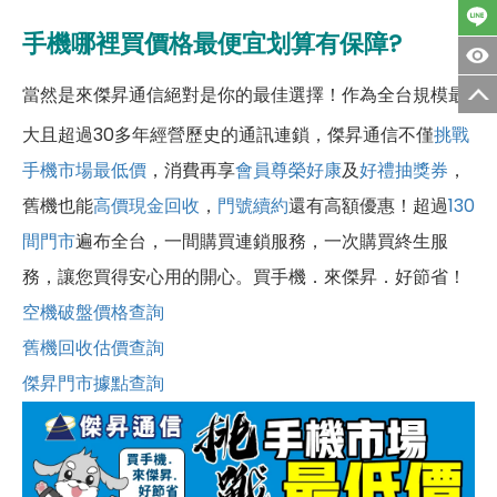
手機哪裡買價格最便宜划算有保障?
當然是來傑昇通信絕對是你的最佳選擇！作為全台規模最
大且超過30多年經營歷史的通訊連鎖，傑昇通信不僅
挑戰
手機市場最低價
，消費再享
會員尊榮好康
及
好禮抽獎券
，
舊機也能
高價現金回收
，
門號續約
還有高額優惠！超過
130
間門市
遍布全台，一間購買連鎖服務，一次購買終生服
務，讓您買得安心用的開心。買手機．來傑昇．好節省！
空機破盤價格查詢
舊機回收估價查詢
傑昇門市據點查詢