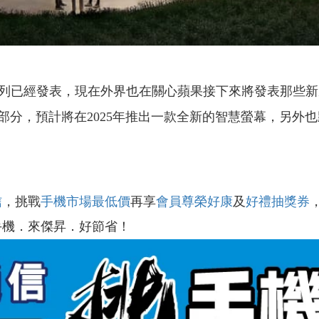
6系列已經發表，現在外界也在關心蘋果接下來將發表那些
部分，預計將在2025年推出一款全新的智慧螢幕，另外
信
，挑戰
手機市場最低價
再享
會員尊榮好康
及
好禮抽獎券
手機．來傑昇．好節省！