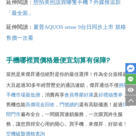
延伸閱讀：
想拍美照該買哪隻手機？外媒推這款
「最全面」
延伸閱讀：
夏普AQUOS sense 9台日同步上市 規格
售價一次看
手機哪裡買價格最便宜划算有保障?
當然是來傑昇通信絕對是你的最佳選擇！作為全台規模最
大且超過30多年經營歷史的通訊連鎖，傑昇通信不僅
挑戰
手機市場最低價
，消費再享
會員尊榮好康
及
好禮抽獎券
，
舊機也能
高價現金回收
，
門號續約
還有高額優惠！超過
130
間門市
遍布全台，一間購買連鎖服務，一次購買終生服
務，讓您買得安心用的開心。買手機．來傑昇．好節省！
空機破盤價格查詢