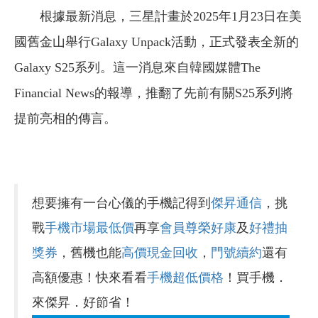
根據最新消息，三星計畫於2025年1月23日在美
國舊金山舉行Galaxy Unpack活動，正式發表全新的
Galaxy S25系列。這一消息來自韓國媒體The
Financial News的報導，推翻了先前有關S25系列將
提前亮相的傳言。
想要擁有一台心儀的手機記得到
傑昇通信
，挑
戰
手機市場最低價
再享
會員尊榮好康
及
好禮抽
獎券
，舊機也能
高價現金回收
，
門號續約
還有
高額優惠！快來看看
手機超低價格
！買手機．
來傑昇．好節省！