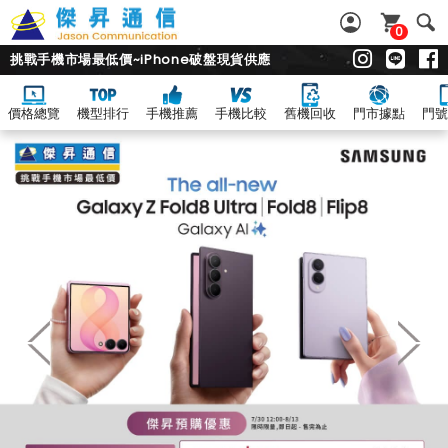
0
挑戰手機市場最低價~iPhone破盤現貨供應
價格總覽
機型排行
手機推薦
手機比較
舊機回收
門市據點
門號