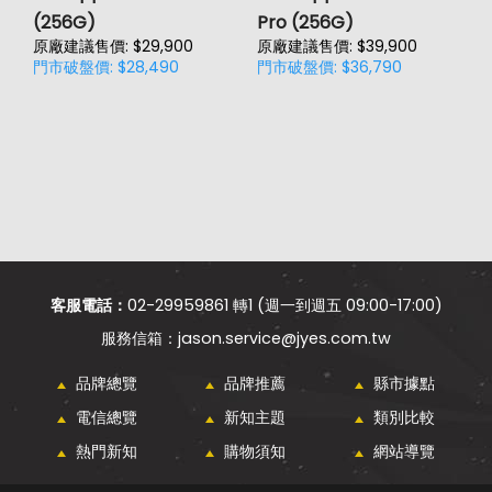
(256G)
Pro (256G)
(
原廠建議售價: $29,900
原廠建議售價: $39,900
原
門市破盤價: $28,490
門市破盤價: $36,790
門
價
客服電話：
02-29959861 轉1 (週一到週五 09:00-17:00)
jason.service@jyes.com.tw
品牌總覽
品牌推薦
縣市據點
電信總覽
新知主題
類別比較
熱門新知
購物須知
網站導覽