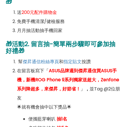
🎁
送
200元配件購物金
免費手機清潔/健檢服務
月月抽活動抽手機回家
🎁
活動2.
留言抽-簡單兩步驟即可參加抽
好禮🎁
幫
傑昇通信粉絲專頁
和
指定貼文
按讚
在留言板寫下
「
ASUS品牌週到傑昇通信買ASUS手
機，新機ROG Phone 9系列獨家送超大，Zenfone
系列降超多，來傑昇，好節省！
」
，
並Tag @2位朋
友
🌟就有機會抽中以下獎品🌟
便攜藍芽喇叭
抽1名