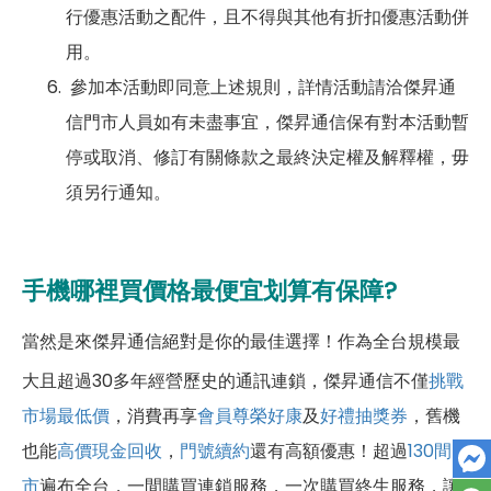
行優惠活動之配件，且不得與其他有折扣優惠活動併
用。
參加本活動即同意上述規則，詳情活動請洽傑昇通
信門市人員如有未盡事宜，傑昇通信保有對本活動暫
停或取消、修訂有關條款之最終決定權及解釋權，毋
須另行通知。
手機哪裡買價格最便宜划算有保障?
當然是來傑昇通信絕對是你的最佳選擇！作為全台規模最
大且超過30多年經營歷史的通訊連鎖，傑昇通信不僅
挑戰
市場最低價
，消費再享
會員尊榮好康
及
好禮抽獎券
，舊機
也能
高價現金回收
，
門號續約
還有高額優惠！超過
130間門
市
遍布全台，一間購買連鎖服務，一次購買終生服務，讓