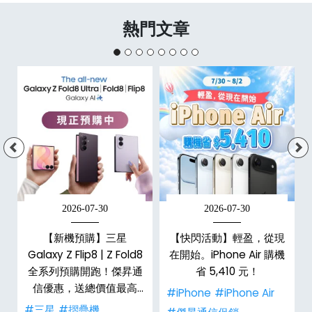
熱門文章
2026-07-30
2026-07-30
手
【新機預購】三星
【快閃活動】輕盈，從現
傑
Galaxy Z Flip8 | Z Fold8
在開始。iPhone Air 購機
全系列預購開跑！傑昇通
省 5,410 元！
信優惠，送總價值最高
#iPhone
#iPhone Air
$2,180 好禮
#三星
#摺疊機