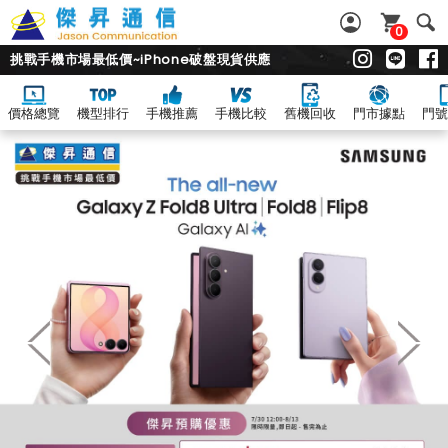
0
挑戰手機市場最低價~iPhone破盤現貨供應
價格總覽
機型排行
手機推薦
手機比較
舊機回收
門市據點
門號