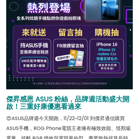
傑昇感恩 ASUS 粉絲，
品牌週活動盛大開
啟！三重好康優惠看過來
😍ASUS品牌週今天開跑，11/22~12/01 到傑昇通信購買
ASUS手機，ROG Phone電競王者擁有極致效能、怪獸級
電量、炫酷 RGB 燈效與電競風外型，專業散熱就算長時