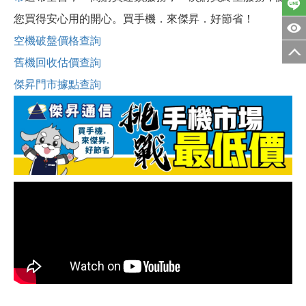
您買得安心用的開心。買手機．來傑昇．好節省！
空機破盤價格查詢
舊機回收估價查詢
傑昇門市據點查詢