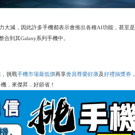
減，因此許多手機都表示會推出各種AI功能，甚至是與C
T整合到其Galaxy系列手機中。
信
，挑戰
手機市場最低價
再享
會員尊榮好康
及
好禮抽獎券
手機．來傑昇．好節省！