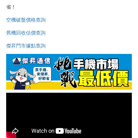
省！
空機破盤價格查詢
舊機回收估價查詢
傑昇門市據點查詢