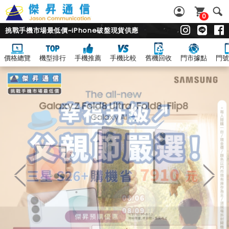
0
挑戰手機市場最低價~iPhone破盤現貨供應
價格總覽
機型排行
手機推薦
手機比較
舊機回收
門市據點
門號