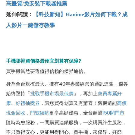
高畫質/免安裝下載器推薦
延伸閱讀：
【科技新知】Hanime影片如何下載？成
人影片一鍵儲存教學
手機哪裡買價格最便宜划算有保障?
買手機當然要選值得信賴的傑昇通信。
身為全台規模最大、擁有40年專業經營的通訊連鎖，傑昇
始終堅持「
挑戰手機市場最低價
」，再加上
會員專屬好
康
、
好禮抽獎券
，讓您買得划算又有驚喜！舊機還能
高價
現金回收
，
門號續約
更享高額優惠，全台超過
150間門市
隨時為您服務，一間購買連鎖服務，一次購買終生服務，
不只買得安心，更能用得開心。買手機．來傑昇．好節