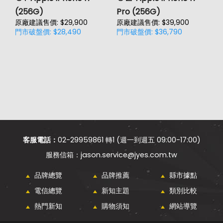
(256G)
Pro (256G)
(
原廠建議售價: $29,900
原廠建議售價: $39,900
原
門市破盤價: $28,490
門市破盤價: $36,790
門
客服電話：
02-29959861 轉1 (週一到週五 09:00-17:00)
jason.service@jyes.com.tw
品牌總覽
品牌推薦
縣市據點
電信總覽
新知主題
類別比較
熱門新知
購物須知
網站導覽