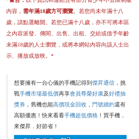
*警告：
以下資訊和連結含有部分青少年不宜限制級
內容，
需年滿18歲方可瀏覽
。若您尚未年滿十八
歲，請點選離開。若您已滿十八歲，亦不可將本區
之內容派發、傳閱、出售、出租、交給或借予年齡
未滿18歲的人士瀏覽，或將本網站內容向該人士出
示、播放或放映。*
想要擁有一台心儀的手機記得到
傑昇通信
，挑
戰
手機市場最低價
再享
會員尊榮好康
及
好禮抽
獎券
，舊機也能
高價現金回收
，
門號續約
還有
高額優惠！快來看看
手機超低價格
！買手機．
來傑昇．好節省！