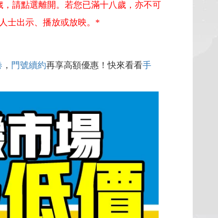
歲，請點選離開。若您已滿十八歲，亦不可
人士出示、播放或放映。*
卷
，
門號續約
再享高額優惠！快來看看
手