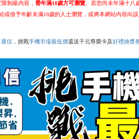
宜限制級內容，
需年滿18歲方可瀏覽
。若您尚未年滿十八
給或借予年齡未滿18歲的人士瀏覽，或將本網站內容向該
昇通信
，挑戰
手機市場最低價
還送千元尊榮卡及
好禮抽獎
！