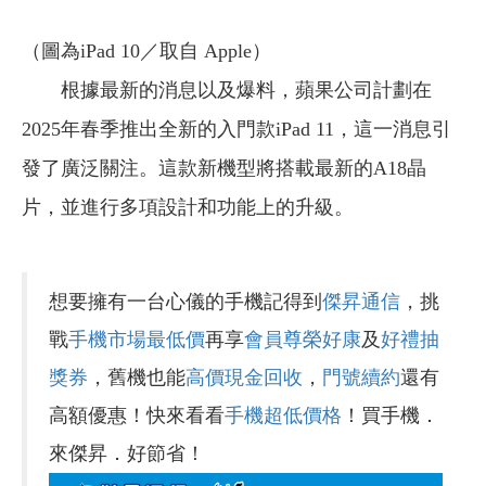
（圖為
iPad 10
／取自 Apple）
根據最新的消息以及爆料，蘋果公司計劃在
2025年春季推出全新的入門款iPad 11，這一消息引
發了廣泛關注。這款新機型將搭載最新的A18晶
片，並進行多項設計和功能上的升級。
想要擁有一台心儀的手機記得到
傑昇通信
，挑
戰
手機市場最低價
再享
會員尊榮好康
及
好禮抽
獎券
，舊機也能
高價現金回收
，
門號續約
還有
高額優惠！快來看看
手機超低價格
！買手機．
來傑昇．好節省！