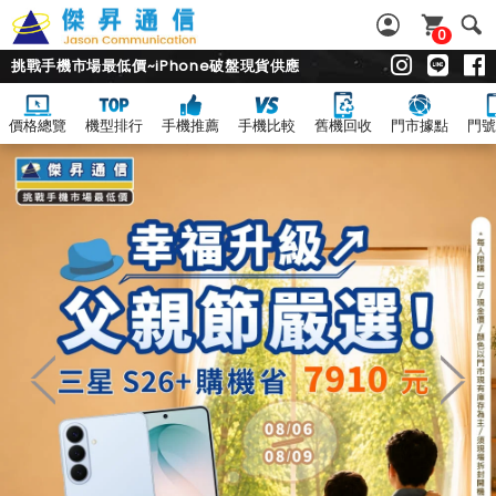
0
挑戰手機市場最低價~iPhone破盤現貨供應
價格總覽
機型排行
手機推薦
手機比較
舊機回收
門市據點
門號