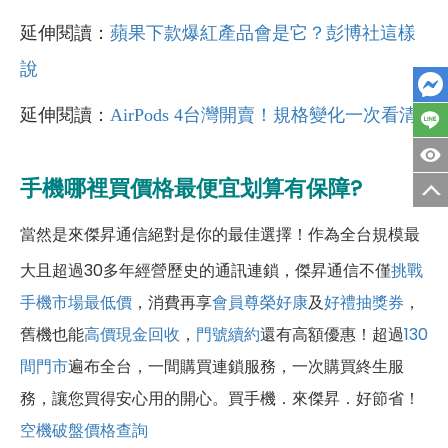
延伸閱讀：
蘋果下款爆紅產品會是它？彭博社這樣
說
延伸閱讀：
AirPods 4台灣開賣！規格變化一次看清
手機哪裡買價格最便宜划算有保障?
當然是來傑昇通信絕對是你的最佳選擇！作為全台規模最
大且超過30多年經營歷史的通訊連鎖，傑昇通信不僅
挑戰
手機市場最低價
，消費再享
會員尊榮好康
及
好禮抽獎券
，
舊機也能
高價現金回收
，
門號續約
還有高額優惠！超過
130
間門市
遍布全台，一間購買連鎖服務，一次購買終生服
務，讓您買得安心用的開心。買手機．來傑昇．好節省！
空機破盤價格查詢