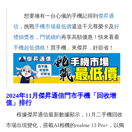
想要擁有一台心儀的手機記得到
傑昇通
信
，挑戰
手機市場最低價
還送千元尊榮卡及
好
禮抽獎卷
，
門號續約
再享高額優惠！快來看看
手機超低價格
！買手機．來傑昇．好節省！
2024
年11月傑昇通信門市手機「回收增
值」排行
根據傑昇通信最新數據顯示，11月二手機回收
市場出現變化，搭載AI相機的realme 13 Pro+，以獨