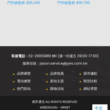
門市破盤價: $28,490
門市破盤價: $36,790
門
客服電話：
02-29959861 轉1 (週一到週五 09:00-17:00)
jason.service@jyes.com.tw
品牌總覽
品牌推薦
縣市據點
電信總覽
新知主題
類別比較
熱門新知
購物須知
網站導覽
傑昇通信 ALL RIGHTS RESERVED.
中文
WEBDESIGN - GRNET