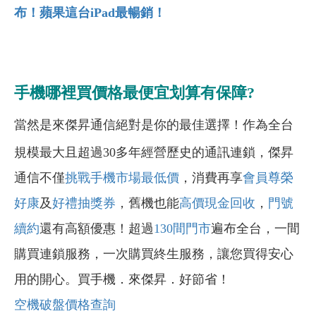
布！蘋果這台iPad
最暢銷！
手機哪裡買價格最便宜划算有保障?
當然是來傑昇通信絕對是你的最佳選擇！作為全台
規模最大且超過30多年經營歷史的通訊連鎖，傑昇
通信不僅
挑戰手機市場最低價
，消費再享
會員尊榮
好康
及
好禮抽獎券
，舊機也能
高價現金回收
，
門號
續約
還有高額優惠！超過
130間門市
遍布全台，一間
購買連鎖服務，一次購買終生服務，讓您買得安心
用的開心。買手機．來傑昇．好節省！
空機破盤價格查詢