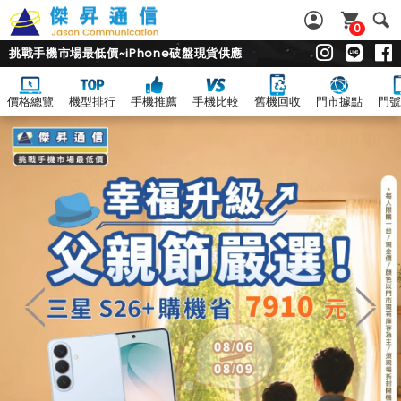
0
挑戰手機市場最低價~iPhone破盤現貨供應
價格總覽
機型排行
手機推薦
手機比較
舊機回收
門市據點
門號