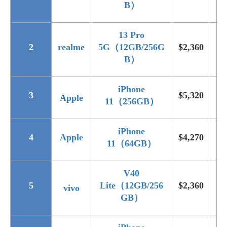
B）
13 Pro
2
realme
5G（12GB/256G
$2,360
$4
B）
iPhone
3
$5,320
$6
Apple
11（256GB）
iPhone
4
Apple
$4,270
$4
11（64GB）
V40
5
Lite（12GB/256
$2,360
$2
vivo
GB）