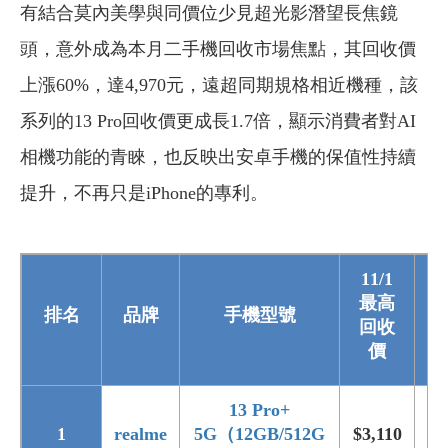
有結合莫內美學與同價位少見超光影潛望長焦鏡
頭，意外成為本月二手機回收市場焦點，其回收價
上漲60%，達4,970元，遠超同期規格相近機種，該
系列的13 Pro回收價更成長1.7倍，顯示消費者對AI
相機功能的青睞，也反映出安卓手機的保值性持續
提升，不再只是iPhone的專利。
11/1
11
最高
排名
品牌
手機型號
回收
價
13 Pro+
1
realme
5G（12GB/512G
$3,110
$4