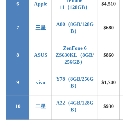
iPhone
6
Apple
$4,510
$5
11（128GB）
A80（8GB/128G
7
三星
$680
$1
B）
ZenFone 6
8
ASUS
ZS630KL（8GB/
$860
$1
256GB）
Y78（8GB/256G
9
vivo
$1,740
$2
B）
A22（4GB/128G
10
三星
$930
$1
B）