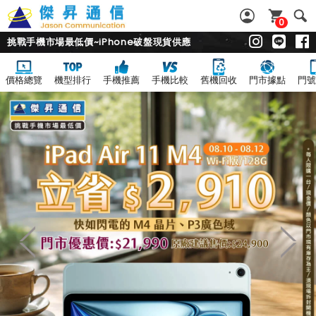
0
挑戰手機市場最低價~iPhone破盤現貨供應
價格總覽
機型排行
手機推薦
手機比較
舊機回收
門市據點
門號