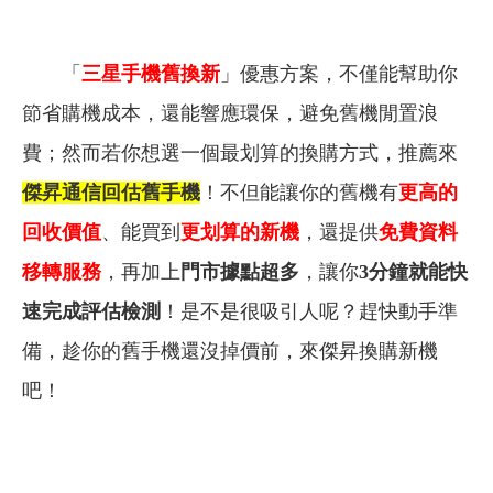
「
三星手機舊換新
」優惠方案，不僅能幫助你
節省購機成本，還能響應環保，避免舊機閒置浪
費；然而若你想選一個最划算的換購方式，推薦來
傑昇通信回估舊手機
！不但能讓你的舊機有
更高的
回收價值
、能買到
更划算的新機
，還提供
免費資料
移轉服務
，再加上
門市據點超多
，讓你
3分鐘就能快
速完成評估檢測
！是不是很吸引人呢？趕快動手準
備，趁你的舊手機還沒掉價前，來傑昇換購新機
吧！