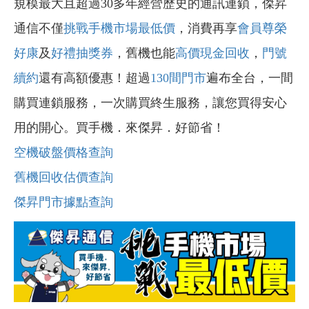
規模最大且超過30多年經營歷史的通訊連鎖，傑昇
通信不僅
挑戰手機市場最低價
，消費再享
會員尊榮
好康
及
好禮抽獎券
，舊機也能
高價現金回收
，
門號
續約
還有高額優惠！超過
130間門市
遍布全台，一間
購買連鎖服務，一次購買終生服務，讓您買得安心
用的開心。買手機．來傑昇．好節省！
空機破盤價格查詢
舊機回收估價查詢
傑昇門市據點查詢