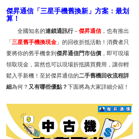
傑昇通信「三星手機舊換新」方案：最
划
算！
全國知名的
連鎖通訊行
－
傑昇通信
，也有推出
「
三星
舊手機換現金
」的回收折抵活動！消費者只
要將你的舊手機拿到
傑昇通信門市估價
，即可現場
領取現金，當然也可以現場折抵購買費用，讓你輕
鬆入手新機！至於傑昇通信的
二手舊機回收流程詳
細
為何？
又有哪些優點？
下面將為大家詳細介紹！