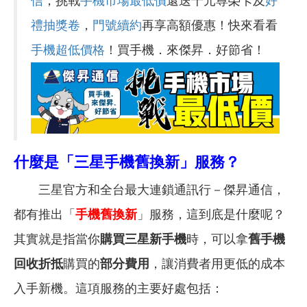
信
，挑戰
手機市場最低價
還送千元尊榮卡及
好
禮抽獎卷
，
門號續約
再享高額優惠！快來看看
手機超低價格
！買手機．來傑昇．好節省！
什麼是「三星手機舊換新」服務？
三星官方和全台最大連鎖通訊行－傑昇通信，
都有推出「
手機舊換新
」服務，這到底是什麼呢？
其實就是指當你
購買三星新手機
時，可以拿
舊手機
回收折抵
購買的
部分費用
，讓消費者用更低的成本
入手新機。這項服務的主要好處包括：