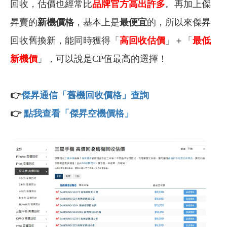
回收，估價也經常比
品牌官方高出許多
。再加上傑
昇賣的
新機價格
，基本上是
最便宜
的，所以來傑昇
回收舊換新，能同時獲得「
高回收估價
」＋「
最低
新機價
」，可以說是CP值最高的選擇！
👉
傑昇通信「舊機回收價格」查詢
👉
點我查看「
傑昇空機價格
」