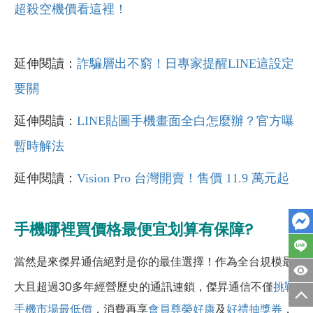
超殺空機價看這裡！
延伸閱讀：
詐騙層出不窮！日專家提醒LINE這設定
要關
延伸閱讀：
LINE貼圖手機畫面全白怎麼辦？官方曝
暫時解法
延伸閱讀：
Vision Pro 台灣開賣！售價 11.9 萬元起
手機哪裡買價格最便宜划算有保障?
當然是來傑昇通信絕對是你的最佳選擇！作為全台規模最
大且超過30多年經營歷史的通訊連鎖，傑昇通信不僅
挑戰
手機市場最低價
，消費再享
會員尊榮好康
及
好禮抽獎券
，