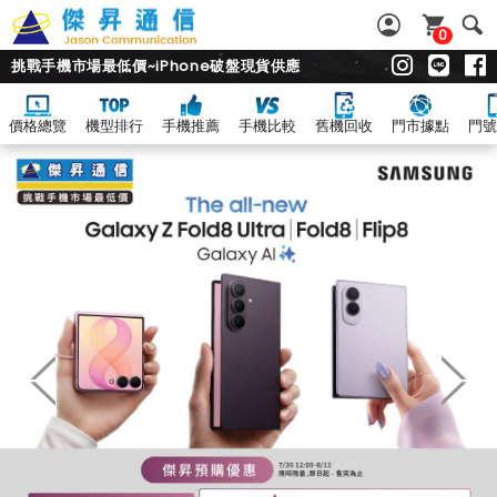
0
挑戰手機市場最低價~iPhone破盤現貨供應
價格總覽
機型排行
手機推薦
手機比較
舊機回收
門市據點
門號