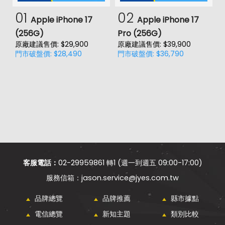
01
02
Apple iPhone 17
Apple iPhone 17
(256G)
Pro (256G)
(
原廠建議售價: $29,900
原廠建議售價: $39,900
原
門市破盤價: $28,490
門市破盤價: $36,790
門
客服電話：
02-29959861 轉1 (週一到週五 09:00-17:00)
jason.service@jyes.com.tw
品牌總覽
品牌推薦
縣市據點
電信總覽
新知主題
類別比較