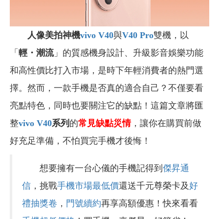
人像美拍神機
vivo V40
與
V40 Pro
雙機，以
「
輕・潮流
」的質感機身設計、升級影音娛樂功能
和高性價比打入市場，是時下年輕消費者的熱門選
擇。然而，一款手機是否真的適合自己？不僅要看
亮點特色，同時也要關注它的缺點！這篇文章將匯
整
vivo V40
系列
的
常見缺點災情
，讓你在購買前做
好充足準備，不怕買完手機才後悔！
想要擁有一台心儀的手機記得到
傑昇通
信
，挑戰
手機市場最低價
還送千元尊榮卡及
好
禮抽獎卷
，
門號續約
再享高額優惠！快來看看