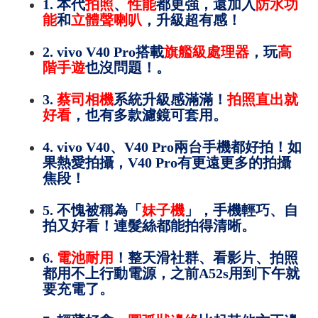
1. 本代
拍照
、
性能
都更強，還加入
防水功
能
和
立體聲喇叭
，升級超有感！
2.
vivo V40 Pro
搭載
旗艦級處理器
，玩
高
階手遊
也沒問題！。
3.
蔡司相機
系統升級感滿滿！
拍照直出就
好看
，也有多款濾鏡可套用。
4.
vivo V40
、
V40 Pro
兩台手機都好拍！如
果熱愛拍攝，
V40 Pro
有更遠更多的拍攝
焦段！
5. 不愧被稱為「
妹子機
」，手機輕巧、自
拍又好看！連髮絲都能拍得清晰。
6.
電池耐用
！整天滑社群、看影片、拍照
都用不上行動電源，之前A52s用到下午就
要充電了。