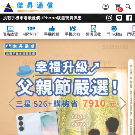
0
挑戰手機市場最低價~iPhone破盤現貨供應
價格總覽
機型排行
手機推薦
手機比較
舊機回收
門市據點
門號