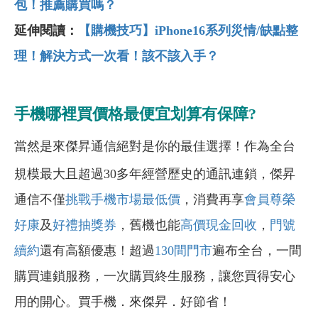
包！推薦購買嗎？
延伸閱讀：
【購機技巧】iPhone16
系列災情/
缺點整
理！解決方式一次看！該不該入手？
手機哪裡買價格最便宜划算有保障?
當然是來傑昇通信絕對是你的最佳選擇！作為全台
規模最大且超過30多年經營歷史的通訊連鎖，傑昇
通信不僅
挑戰手機市場最低價
，消費再享
會員尊榮
好康
及
好禮抽獎券
，舊機也能
高價現金回收
，
門號
續約
還有高額優惠！超過
130間門市
遍布全台，一間
購買連鎖服務，一次購買終生服務，讓您買得安心
用的開心。買手機．來傑昇．好節省！