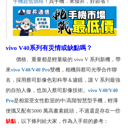
手機超低價格
！買手機．來傑昇．好節省！
vivo V40
系列有災情或缺點嗎？
價格、重量都是輕量級的 vivo V 系列新機，帶
來
vivo V40
/
V40 Pro
雙機，相機與蔡司光學合作聯
名，採用蔡司影像色彩科學＆濾鏡，讓 V 系列最強
的自拍人像，也加入蔡司影像技術。
vivo V40
/
V40
Pro
是相當受女性歡迎的中/高階智慧型手機，輕薄
便攜又配有5000 萬高畫素鏡頭，不過還是存在一些
缺點
，以下條列給大家，作為入手前的參考：