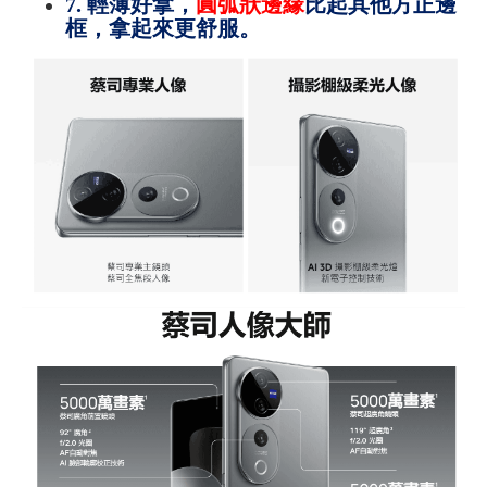
7. 輕薄好拿，
圓弧狀邊緣
比起其他方正邊
框，拿起來更舒服。