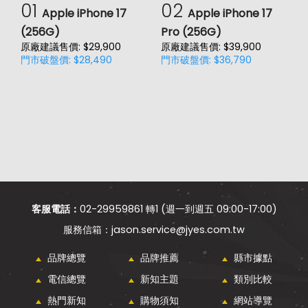
01
02
Apple iPhone 17
Apple iPhone 17
(256G)
Pro (256G)
(
原廠建議售價: $29,900
原廠建議售價: $39,900
原
門市破盤價: $28,490
門市破盤價: $36,790
門
客服電話：
02-29959861 轉1 (週一到週五 09:00-17:00)
jason.service@jyes.com.tw
品牌總覽
品牌推薦
縣市據點
電信總覽
新知主題
類別比較
熱門新知
購物須知
網站導覽