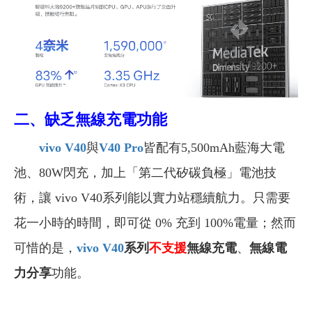
二、缺乏無線充電功能
vivo V40
與
V40 Pro
皆配有5,500mAh藍海大電
池、80W閃充，加上「第二代矽碳負極」電池技
術，讓 vivo V40系列能以實力站穩續航力。只需要
花一小時的時間，即可從 0% 充到 100%電量；然而
可惜的是，
vivo V40
系列
不支援
無線充電
、
無線電
力分享
功能。