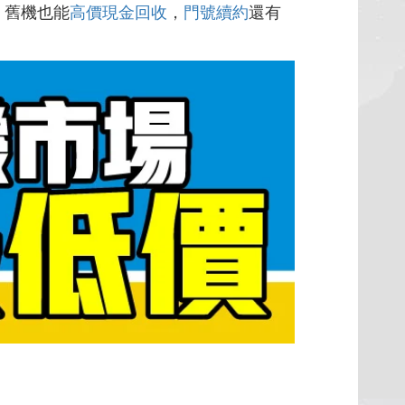
，舊機也能
高價現金回收
，
門號續約
還有