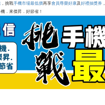
信
，挑戰
手機市場最低價
再享
會員尊榮好康
及
好禮抽獎券
手機．來傑昇．好節省！