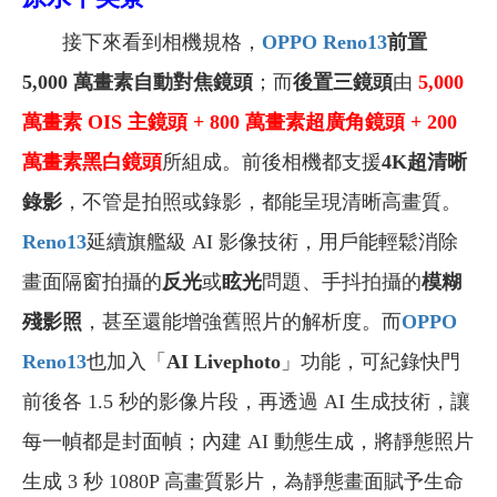
接下來看到相機規格，
OPPO Reno13
前置
5,000 萬畫素自動對焦鏡頭
；而
後置三鏡頭
由
5,000
萬畫素 OIS 主鏡頭 + 800 萬畫素超廣角鏡頭 + 200
萬畫素黑白鏡頭
所組成。前後相機都支援
4K超清晰
錄影
，不管是拍照或錄影，都能呈現清晰高畫質。
Reno13
延續旗艦級 AI 影像技術，用戶能輕鬆消除
畫面隔窗拍攝的
反光
或
眩光
問題、手抖拍攝的
模糊
殘影照
，甚至還能增強舊照片的解析度。而
OPPO
Reno13
也加入「
AI Livephoto
」功能，可紀錄快門
前後各 1.5 秒的影像片段，再透過 AI 生成技術，讓
每一幀都是封面幀；內建 AI 動態生成，將靜態照片
生成 3 秒 1080P 高畫質影片，為靜態畫面賦予生命