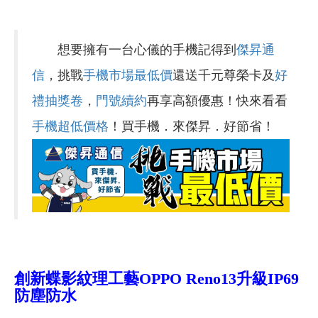
想要擁有一台心儀的手機記得到
傑昇通
信
，挑戰
手機市場最低價
還送千元尊榮卡及
好
禮抽獎卷
，
門號續約
再享高額優惠！快來看看
手機超低價格
！買手機．來傑昇．好節省！
創新蝶影紋理工藝OPPO Reno13升級IP69
防塵防水