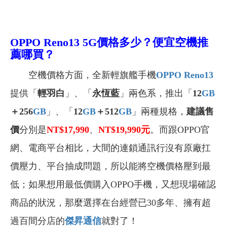
OPPO Reno13 5G
價格多少？便宜空機推
薦哪買？
空機價格方面，全新輕旗艦手機
OPPO Reno13
提供「
輕羽白
」、「
永恆藍
」兩色系，推出「
12
GB
＋256
GB
」、「
12
GB
＋512
GB
」兩種規格，
建議售
價
分別是
NT$17,990
、
NT$19,990
元
。而跟OPPO官
網、電商平台相比，大間的連鎖通訊行沒有原廠扛
價壓力、平台抽成問題，所以能將空機價格壓到最
低；如果想用最低價購入OPPO手機，又想現場確認
商品的狀況，那麼選擇在台經營已30多年、擁有超
過百間分店的
傑昇通信
就對了！