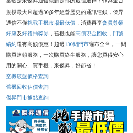
當然是來傑昇通信絕對是你的最佳選擇！作為全台
規模最大且超過30多年經營歷史的通訊連鎖，傑昇
通信不僅
挑戰手機市場最低價
，消費再享
會員尊榮
好康
及
好禮抽獎券
，舊機也能
高價現金回收
，
門號
續約
還有高額優惠！超過
130間門市
遍布全台，一間
購買連鎖服務，一次購買終生服務，讓您買得安心
用的開心。買手機．來傑昇．好節省！
空機破盤價格查詢
舊機回收估價查詢
傑昇門市據點查詢