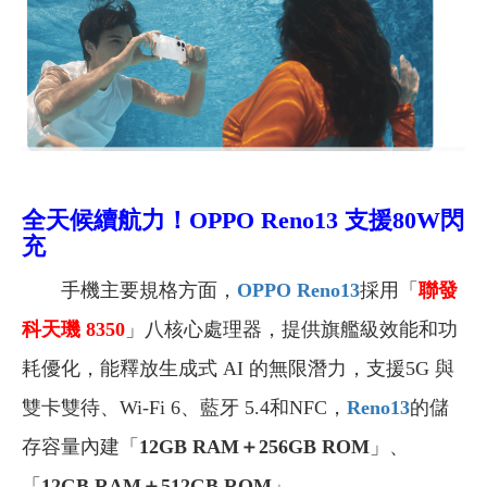
全天候續航力！OPPO Reno13 支援80W閃
充
手機主要規格方面，
OPPO Reno13
採用「
聯發
科天璣 8350
」八核心處理器，提供旗艦級效能和功
耗優化，能釋放生成式 AI 的無限潛力，支援5G 與
雙卡雙待、Wi-Fi 6、藍牙 5.4和NFC，
Reno13
的儲
存容量內建「
12GB RAM＋256GB ROM
」、
「
12GB RAM＋512GB ROM
」。