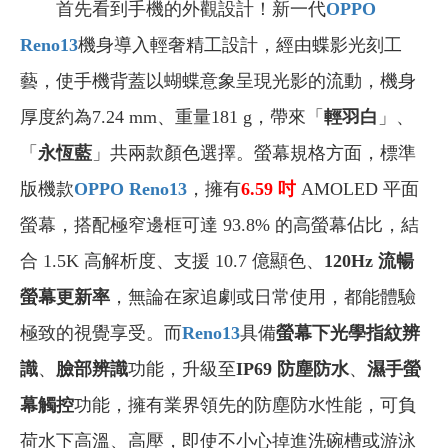
首先看到手機的外觀設計！新一代
OPPO
Reno13
機身導入輕奢精工設計，經由蝶影光刻工
藝，使手機背蓋以蝴蝶意象呈現光影的流動，機身
厚度約為7.24 mm、重量181 g，帶來「
輕羽白
」、
「
永恆藍
」共兩款顏色選擇。螢幕規格方面，標準
版機款
OPPO Reno13
，擁有
6.59
吋
AMOLED
平面
螢幕，搭配極窄邊框可達 93.8% 的高螢幕佔比，結
合 1.5K 高解析度、支援 10.7 億顯色、
120Hz 流暢
螢幕更新率
，無論在家追劇或日常使用，都能體驗
極致的視覺享受。而
Reno13
具備
螢幕下光學指紋辨
識
、
臉部辨識
功能，升級至
IP69 防塵防水
、
濕手螢
幕觸控
功能，擁有業界領先的防塵防水性能，可負
荷水下高溫、高壓，即使不小心掉進洗碗槽或游泳