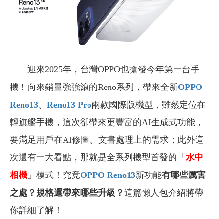
迎來2025年，台灣OPPO也搶發今年第一台手
機！向來銷量強強滾的Reno系列，帶來全新
OPPO
Reno13
、
Reno13 Pro
兩款國際版機型，雖然定位在
輕旗艦手機，這次卻帶來更豐富的AI生成式功能，
要滿足用戶在AI修圖、文書處理上的需求；此外這
次還有一大看點，那就是全系列機型首發的「
水中
相機
」模式！究竟
OPPO Reno13
新功能
有哪些厲害
之處？規格還帶來哪些升級？
這篇懶人包介紹將帶
你詳細了解！