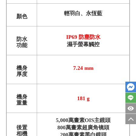
輕羽白、永恆藍
顏色
IP69 防塵防水
防水
濕手螢幕觸控
功能
機身
7.24 mm
厚度
機身
181 g
重量
5,000萬畫素OIS主鏡頭
後置
800萬畫素超廣角镜頭
相機
200萬畫素黑白鏡頭