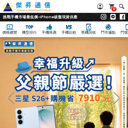
0
挑戰手機市場最低價~iPhone破盤現貨供應
價格總覽
機型排行
手機推薦
手機比較
舊機回收
門市據點
門號