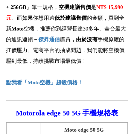
+ 256GB
」單一規格，
空機建議售價
是
NT$ 15,990
元
。而如果你想用遠
低於建議售價
的金額，買到全
新
Moto
空機，推薦你到經營長達30多年、全台最大
的通訊連鎖
－
傑昇通信
購買
，由於沒有
手機原廠的
扛價壓力、電商平台的抽成問題，我們能將空機價
壓到最低，持續挑戰市場最低價！
點我看「Moto
空機」超殺價格！
Motorola
edge 50
5G
手機規格表
Moto edge 50 5G