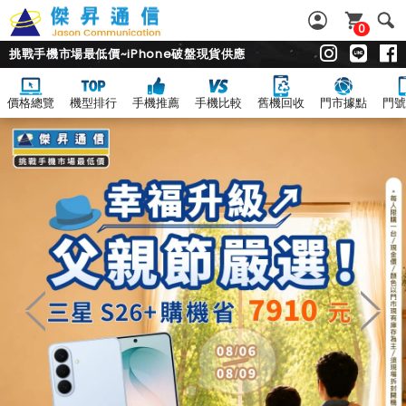
0
挑戰手機市場最低價~iPhone破盤現貨供應
價格總覽
機型排行
手機推薦
手機比較
舊機回收
門市據點
門號