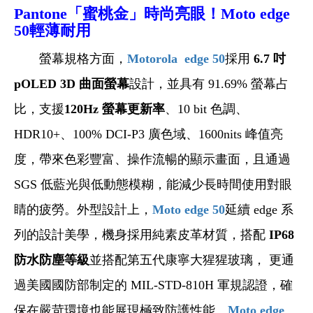
Pantone
「蜜桃金」時尚亮眼！Moto edge
50輕薄耐用
螢幕規格方面，
Motorola edge 50
採用
6.7 吋
pOLED 3D 曲面螢幕
設計，並具有 91.69% 螢幕占
比，支援
120Hz 螢幕更新率
、10 bit 色調、
HDR10+、100% DCI-P3 廣色域、1600nits 峰值亮
度，帶來色彩豐富、操作流暢的顯示畫面，且通過
SGS 低藍光與低動態模糊，能減少長時間使用對眼
睛的疲勞。外型設計上，
Moto edge 50
延續 edge 系
列的設計美學，機身採用純素皮革材質，搭配
IP68
防水防塵等級
並搭配第五代康寧大猩猩玻璃， 更通
過美國國防部制定的 MIL-STD-810H 軍規認證，確
保在嚴苛環境也能展現極致防護性能。
Moto edge