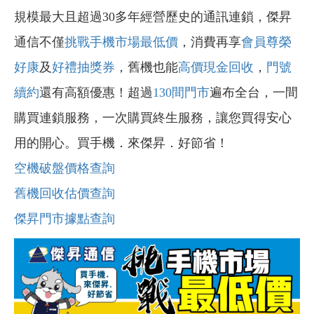
規模最大且超過30多年經營歷史的通訊連鎖，傑昇
通信不僅
挑戰手機市場最低價
，消費再享
會員尊榮
好康
及
好禮抽獎券
，舊機也能
高價現金回收
，
門號
續約
還有高額優惠！超過
130間門市
遍布全台，一間
購買連鎖服務，一次購買終生服務，讓您買得安心
用的開心。買手機．來傑昇．好節省！
空機破盤價格查詢
舊機回收估價查詢
傑昇門市據點查詢