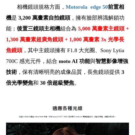
相機鏡頭規格方面，
Motorola edge 50
前置相
機
是
3,200 萬畫素自拍鏡頭
，擁有臉部辨識解鎖功
能；
後置三鏡頭主相機
組合為
5,000 萬畫素主鏡頭 +
1,300 萬畫素超廣角鏡頭 + 1,000 萬畫素 3x 光學長
焦鏡頭
，其中主鏡頭擁有 F1.8 大光圈、Sony Lytia
700C 感光元件，結合
moto AI 功能
與
智慧影像增強
技術
，保有清晰明亮的成像品質，長焦鏡頭提供
3
倍光學變焦
和
30 倍超級變焦
。