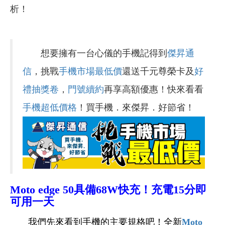
析！
想要擁有一台心儀的手機記得到
傑昇通
信
，挑戰
手機市場最低價
還送千元尊榮卡及
好
禮抽獎卷
，
門號續約
再享高額優惠！快來看看
手機超低價格
！買手機．來傑昇．好節省！
Moto edge 50
具備68W快充！充電15分即
可用一天
我們先來看到手機的主要規格吧！全新
Moto