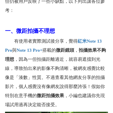
但仍被用戶反映了一些小缺點，以下列出讓各位參
考：
一、微距拍攝不理想
有使用者實際測試後分享，覺得
紅米Note 13
Pro
與
Note 13 Pro+
搭載的
微距鏡頭
，
拍攝效果不夠
理想
，因為一但拍攝距離過近，就容易遮擋到光
線，導致拍出來的影像不夠清晰，被網友感覺比較
像是「湊數」性質。不過查看其他網友分享的拍攝
影片，個人感覺沒有像網友說得那麼誇張！假如你
特別在意手機的
微距拍攝效果
，小編也建議你先現
場試用過再決定能否接受。