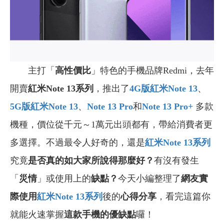
主打「
高性價比
」特色的手機品牌Redmi，去年
開賣
紅米Note 13系列
，推出了
4G
版紅米Note 13
、
5G
版
紅米Note 13
、
Note 13 Pro
和
Note 13 Pro+
多款
機種，價位從千元～1萬元出頭都有，帶給消費者更
多選擇。不過最令人好奇的，還是
紅米Note 13
系列
究竟
是否真的如大家所說得那麼好？
有沒有發生
「
災情
」或使用上的
缺點？
今天小編整理了
網友實
際使用
紅米Note 13
系列
後的
心得分享
，看完這篇你
就能火速掌握
這款手機的優缺點
囉！