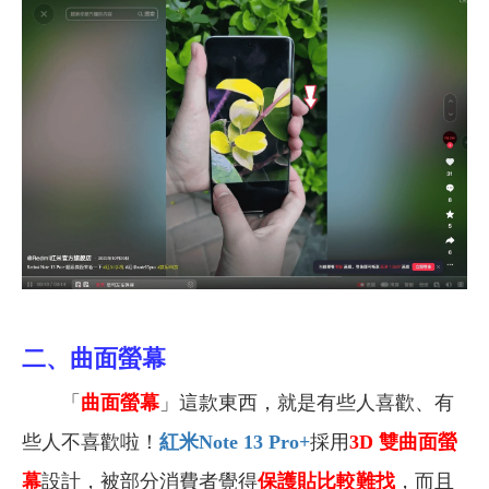
二、曲面螢幕
「
曲面螢幕
」這款東西，就是有些人喜歡、有
些人不喜歡啦！
紅米Note 13 Pro+
採用
3D
雙曲面螢
幕
設計，被部分消費者覺得
保護貼比較難找
，而且