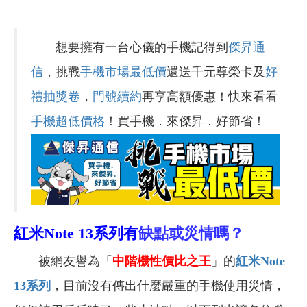
想要擁有一台心儀的手機記得到
傑昇通
信
，挑戰
手機市場最低價
還送千元尊榮卡及
好
禮抽獎卷
，
門號續約
再享高額優惠！快來看看
手機超低價格
！買手機．來傑昇．好節省！
紅米Note 13系列有
缺點或災情嗎？
被網友譽為「
中階機性價比之王
」的
紅米Note
13
系列
，目前沒有傳出什麼嚴重的手機使用災情，