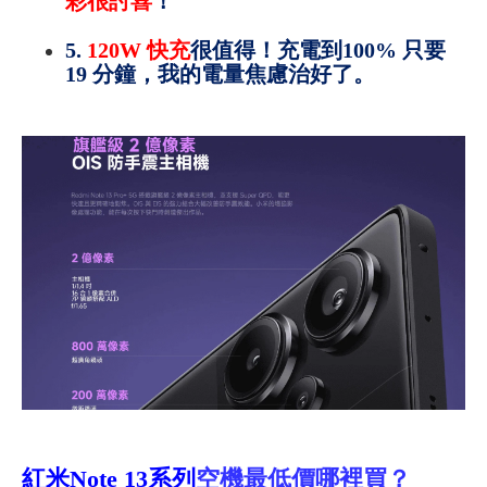
彩很討喜
！
5.
120W 快充
很值得！充電到100% 只要
19 分鐘，我的電量焦慮
治好
了
。
紅米Note 13系列
空機最低價哪裡買？