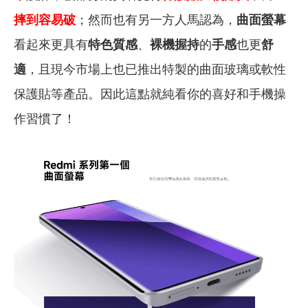
摔到容易破
；然而也有另一方人馬認為，
曲面螢幕
看起來更具有
特色質感
、
裸機握持
的
手感
也更
舒
適
，且現今市場上也已推出特製的曲面玻璃或軟性
保護貼等產品。因此這點就純看你的喜好和手機操
作習慣了！