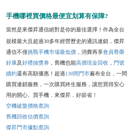
手機哪裡買價格最便宜划算有保障?
當然是來傑昇通信絕對是你的最佳選擇！作為全台
規模最大且超過30多年經營歷史的通訊連鎖，傑昇
通信不僅
挑戰手機市場最低價
，消費再享
會員尊榮
好康
及
好禮抽獎券
，舊機也能
高價現金回收
，
門號
續約
還有高額優惠！超過
130間門市
遍布全台，一間
購買連鎖服務，一次購買終生服務，讓您買得安心
用的開心。買手機．來傑昇．好節省！
空機破盤價格查詢
舊機回收估價查詢
傑昇門市據點查詢