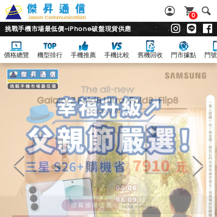
0
挑戰手機市場最低價~iPhone破盤現貨供應
價格總覽
機型排行
手機推薦
手機比較
舊機回收
門市據點
門號