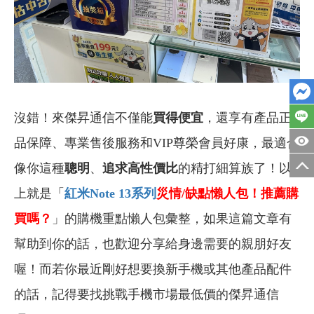
沒錯！來傑昇通信不僅能
買得便宜
，還享有產品正
品保障、專業售後服務和VIP尊榮會員好康，最適合
像你這種
聰明
、
追求高性價比
的精打細算族了！以
上就是「
紅米Note 13
系列
災情/缺點懶人包！推薦購
買嗎？
」的購機重點懶人包彙整，如果這篇文章有
幫助到你的話，也歡迎分享給身邊需要的親朋好友
喔！而若你最近剛好想要換新手機或其他產品配件
的話，記得要找挑戰手機市場最低價的傑昇通信