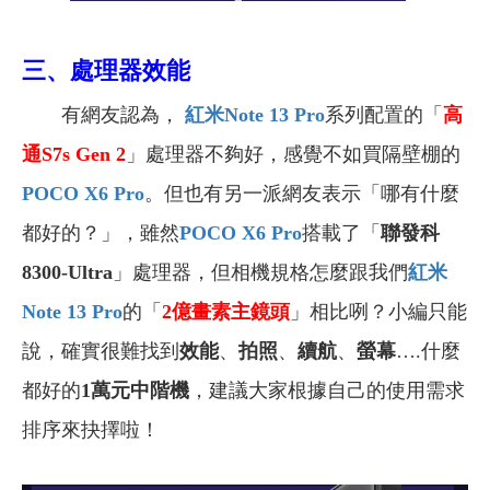
三、處理器效能
有網友認為，
紅米Note 13 Pro
系列配置的「
高
通S7s Gen 2
」處理器不夠好，感覺不如買隔壁棚的
POCO X6 Pro
。但也有另一派網友表示「哪有什麼
都好的？」，雖然
POCO X6 Pro
搭載了「
聯發科
8300-Ultra
」處理器，但相機規格怎麼跟我們
紅米
Note 13 Pro
的「
2
億畫素主鏡頭
」相比咧？小編只能
說，確實很難找到
效能
、
拍照
、
續航
、
螢幕
….什麼
都好的
1萬元中階機
，建議大家根據自己的使用需求
排序來抉擇啦！