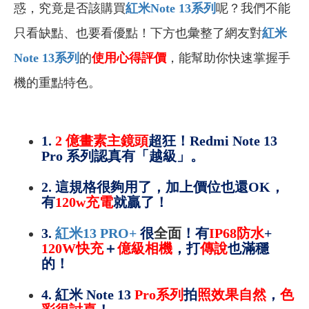
惑，究竟是否該購買
紅米Note 13
系列
呢？我們不能
只看缺點、也要看優點！下方也彙整了網友對
紅米
Note 13
系列
的
使用心得評價
，能幫助你快速掌握手
機的重點特色。
1.
2 億畫素主鏡頭
超狂！Redmi Note 13
Pro 系列認真有「越級」。
2.
這規格很夠用了，加上價位也還OK，
有
120w充電
就贏了！
3.
紅米13 PRO+
很
全面
！有
IP68防水
+
120W快充
＋
億級相機
，打
傳說
也滿穩
的！
4.
紅米 Note 13
Pro系列
拍
照效果自然
，
色