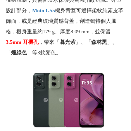
視聽體驗；具備防潑水保護與螢幕指紋辨識。外型
設計部分，
Moto G55
機身背蓋可選擇柔軟純素皮革
飾面，或是經典玻璃質感背蓋，創造獨特個人風
格，機身重量約179 g、厚度8.09 mm，並保留
3.5mm
耳機孔
，帶來「
暮光紫
」、「
森林黑
」、
「
煙綠色
」等3款顏色。