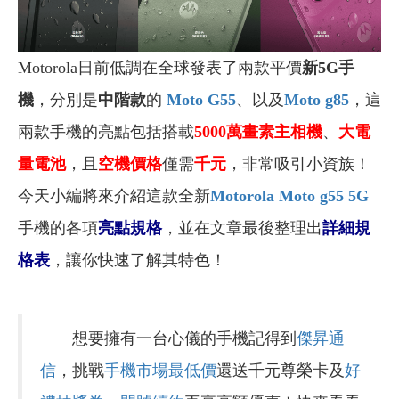
Motorola日前低調在全球發表了兩款平價
新5G手
機
，分別是
中階款
的
Moto G55
、以及
Moto g85
，這
兩款手機的亮點包括搭載
5000萬畫素主相機
、
大電
量電池
，且
空機價格
僅需
千元
，非常吸引小資族！
今天小編將來介紹這款全新
Motorola Moto g55 5G
手機的各項
亮點規格
，並在文章最後整理出
詳細規
格表
，讓你快速了解其特色！
想要擁有一台心儀的手機記得到
傑昇通
信
，挑戰
手機市場最低價
還送千元尊榮卡及
好