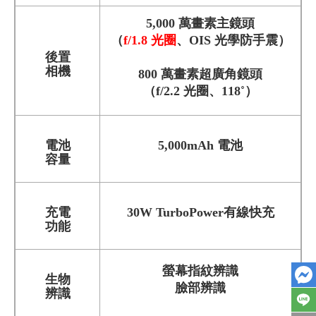
5,000 萬畫素主
鏡頭
（
f/1.8 光圈
、
OIS 光學防手震
）
後置
相機
800 萬畫素超廣角鏡頭
（
f/2.2 光圈、118˚
）
電池
5,000mAh 電池
容量
充電
30W TurboPower有線快充
功能
螢幕指紋辨識
生物
臉部辨識
辨識