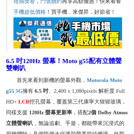
禮抽獎卷
，
門號續約
再享高額優惠！快來看看
手機超低價格
！買手機．來傑昇．好節省！
6.5
吋120Hz 螢幕！
Moto g55
配有
立體聲
雙喇叭
首先來看到新機的螢幕外觀，
Motorola Moto
g55 5G
擁有
6.5 吋
、2,400 x 1,080pixels 解析度 Full
HD+
LCD
挖孔螢幕，覆蓋第三代康寧大猩猩玻璃，
同樣支援
120Hz 螢幕更新率
，搭配
2個 Dolby Atmos
立體聲喇叭
，無論追劇、手遊，都能帶來沉浸式的