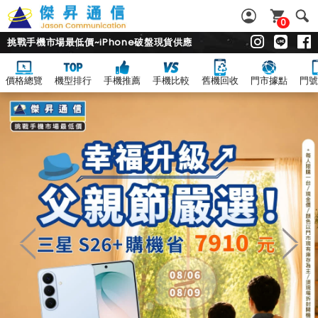
0
挑戰手機市場最低價~iPhone破盤現貨供應
價格總覽
機型排行
手機推薦
手機比較
舊機回收
門市據點
門號