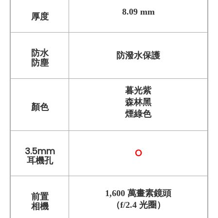
8.09 mm
厚度
防水
防潑水保護
防塵
暮光紫
森林黑
顏色
煙綠色
3.5mm
O
耳機孔
1,600 萬畫素鏡頭
前置
（f/2.4 光圈）
相機