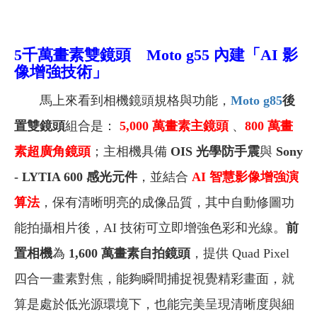
5
千萬畫素雙鏡頭 Moto g55
內建「
AI
影
像增強技術」
馬上來看到相機鏡頭規格與功能，
Moto g85
後
置雙鏡頭
組合是：
5,000
萬畫素主鏡頭
、
800
萬畫
素超廣角鏡頭
；主相機具備
OIS 光學防手震
與
Sony
- LYTIA 600 感光元件
，並結合
AI
智慧影像增強演
算法
，保有清晰明亮的成像品質，其中自動修圖功
能拍攝相片後，AI 技術可立即增強色彩和光線。
前
置相機
為
1,600 萬畫素自拍鏡頭
，提供 Quad Pixel
四合一畫素對焦，能夠瞬間捕捉視覺精彩畫面，就
算是處於低光源環境下，也能完美呈現清晰度與細