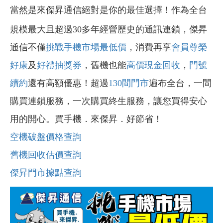
當然是來傑昇通信絕對是你的最佳選擇！作為全台
規模最大且超過30多年經營歷史的通訊連鎖，傑昇
通信不僅
挑戰手機市場最低價
，消費再享
會員尊榮
好康
及
好禮抽獎券
，舊機也能
高價現金回收
，
門號
續約
還有高額優惠！超過
130間門市
遍布全台，一間
購買連鎖服務，一次購買終生服務，讓您買得安心
用的開心。買手機．來傑昇．好節省！
空機破盤價格查詢
舊機回收估價查詢
傑昇門市據點查詢