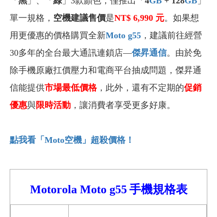
「
黑
」、「
綠
」3款顏色，僅推出「
4
GB
+ 128
GB
」
單一規格，
空機建議售價
是
NT$ 6,990
元
。如果想
用更優惠的價格購買全新
Moto g55
，建議前往經營
30多年的全台最大通訊連鎖店—
傑昇通信
。由於免
除手機原廠扛價壓力和電商平台抽成問題，傑昇通
信能提供
市場最低價格
，此外，還有不定期的
促銷
優惠
與
限時活動
，讓消費者享受更多好康。
點我看「Moto
空機」超殺價格！
Motorola
Moto
g55
手機規格表