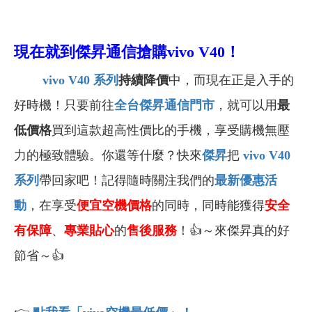
現在就到傑昇通信搶購
vivo V40
！
vivo V40 系列
持續
降價
中，而現在正是入手的
好時機！
只要前往
全台傑昇通信門市
，就可以用
最
低價格
買到這款超高性價比的手機，享受購機無壓
力的極致體驗。
你
還等什麼？快來
傑昇
把
vivo V40
系列
帶回家吧！
記得隨時關注我們的
最新優惠活
動
，在享受
便宜空機價格
的同時，同時能獲得
安全
有保障
、
專業貼心
的
售後服務
！👍～來傑昇真的好
節省～👍