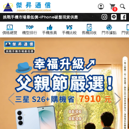
0
挑戰手機市場最低價~iPhone破盤現貨供應
價格總覽
機型排行
手機推薦
手機比較
舊機回收
門市據點
門號