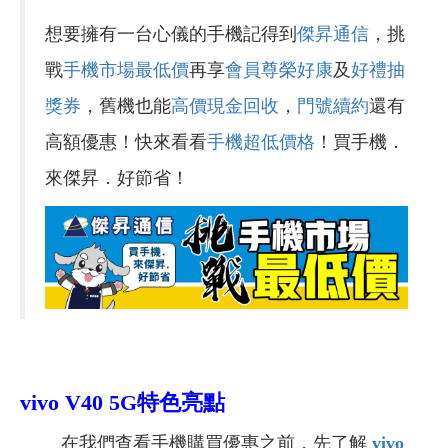
想要擁有一台心儀的手機記得到
傑昇通信
，挑
戰
手機市場最低價
再享
會員尊榮好康
及
好禮抽
獎券
，舊機也能
高價現金回收
，
門號續約
還有
高額優惠！快來看看
手機超低價格
！買手機．
來傑昇．好節省！
vivo V40 5G特色亮點
在我們查看手機購買優惠之前，先了解
vivo