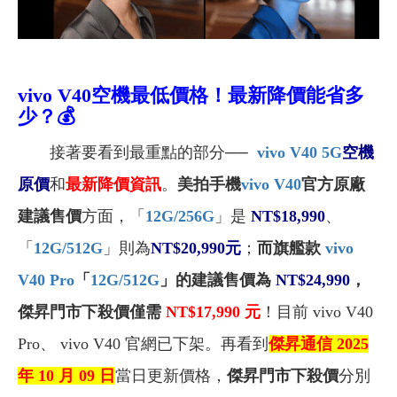
vivo V40
空機
最低價格！
最新降價能省多
少？
💰
接著要看到最重點的部分──
vivo V40 5G
空機
原價
和
最新降價資訊
。
美拍手機
vivo V40
官方原廠
建議售價
方面
，
「
12G/256G
」
是
NT$18,990
、
「
12G/512G
」則為
NT$20,990元
；
而旗艦款
vivo
V40 Pro
「
12G/512G
」的建議售價為
NT$24,990
，
傑昇門市下殺價僅需
NT$17,990 元
！
目
前 vivo V40
Pro、
vivo V40
官網已下架。
再看到
傑昇通信
2025
年 10 月 09 日
當日更新價格，
傑昇門市下殺價
分別