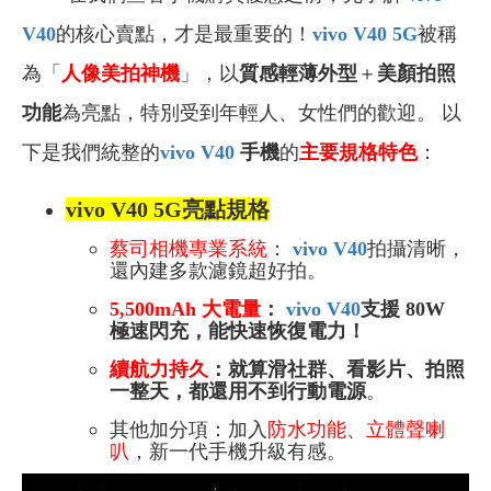
V40
的核心賣點，才是最重要的！
vivo V40 5G
被稱
為「
人像美拍神機
」
，以
質感輕薄外型
＋
美顏拍照
功能
為亮點，特別受到年輕人、女性們的歡迎。
以
下是我們統整的
vivo V40
手機
的
主要規格特色
：
vivo V40 5G
亮點規格
蔡司相機專業系統
：
vivo V40
拍攝清晰，
還內建多款濾鏡超好拍。
5,500mAh 大
電
量
：
vivo V40
支援 80W
極速閃充，能快速恢復電力！
續航力持久
：就算滑社群、看影片、拍照
一整天，都還用不到行動電源
。
其他加分項：加入
防水功能
、
立體聲喇
叭
，新一代手機升級有感。