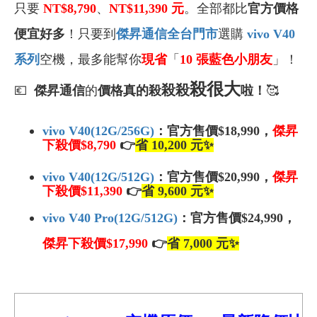
只要
NT$8,790
、
NT$11,390
元
。全部都比
官方價格
便宜好多
！只要到
傑昇通信全台門市
選購
vivo V40
系列
空機
，最多能幫你
現省
「
10
張藍色小朋友
」
！
殺
很大
殺
殺
💶
傑昇通信
的
價格真的殺
啦！
🥰
vivo V40(12G/256G)
：官方售價$18,990，
傑昇
下殺價$8
,790
👉
省 10,200 元
✨
vivo V40(12G/512G)
：官方售價$20,990，
傑昇
下殺價$11
,390
👉
省
9,600
元
✨
vivo V40 Pro
(
12G/512G
)
：官方售價$24,990，
傑昇下殺價$17
,990
👉
省
7,000
元
✨