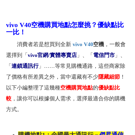
vivo V40
空機購買地點怎麼挑？優缺點比
一比！
消費者若是想買到全新
vivo V40
空機
，一般會
選擇到「
vivo
官網/實體專賣店
」、「
電信門市
」、
「
連鎖通訊行
」……等常見購機通路，這些商家除
了價格有所差異之外，當中還藏有不少
隱藏細節
！
以下
小編整理了這幾種
空機購買地點
的
優缺點比
較
，讓你可以根據個人需求，選擇最適合
你
的購機
方式。
購機地點1：全國
最大通訊行－
傑昇通信