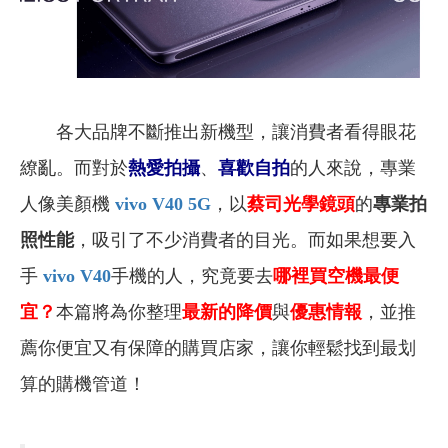
各大品牌不斷推出新機型，讓消費者看得眼花
繚亂。而對於
熱愛拍攝
、
喜歡自拍
的人來說，專業
人像美顏機
vivo V40 5G
，以
蔡司光學鏡頭
的
專業拍
照性能
，吸引了不少消費者的目光。而如果想要入
手
vivo V40
手機的人，究竟要去
哪裡買空機最便
宜？
本篇將為你整理
最新的降價
與
優惠情報
，並推
薦你便宜又有保障的購買店家，讓你輕鬆找到最划
算的購機管道！