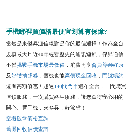
手機哪裡買價格最便宜划算有保障?
當然是來傑昇通信絕對是你的最佳選擇！作為全台
規模最大且近40年經營歷史的通訊連鎖，傑昇通信
不僅
挑戰手機市場最低價
，消費再享
會員尊榮好康
及
好禮抽獎券
，舊機也能
高價現金回收
，
門號續約
還有高額優惠！超過
140間門市
遍布全台，一間購買
連鎖服務，一次購買終生服務，讓您買得安心用的
開心。買手機．來傑昇．好節省！
空機破盤價格查詢
舊機回收估價查詢