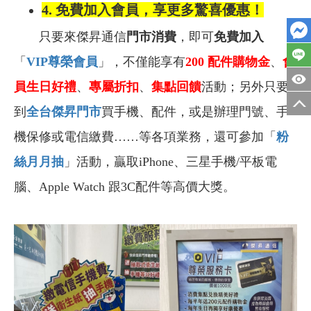
4.
免費加入會員，享更多驚喜優惠！
只要來傑昇通信
門市消費
，即可
免費加入
「
VIP
尊榮會員
」，不僅能享有
200 配件購物金
、
會
員生日
好
禮
、
專屬折扣
、
集點回饋
活動；另外
只要
到
全台傑昇門市
買手機、配件，或是辦理門號、手
機保修或電信繳費……等各項業務，
還可參加
「
粉
絲月月抽
」活動，
贏取iPhone、三星手機
/平板電
腦、Apple Watch 跟3C配件
等高價大獎。